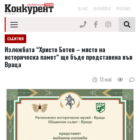
ЗА НАС
АБОНАМЕНТ
РЕКЛАМА
СЪБИТИЯ
Изложбата “Христо Ботев – място на
историческа памет“ ще бъде представена във
Враца
18 май