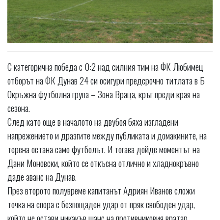
С категорична победа с 0:2 над силния тим на ФК Любимец
отборът на ФК Дунав 24 си осигури предсрочно титлата в Б
Окръжна футболна група – Зона Враца, кръг преди края на
сезона.
След като още в началото на двубоя бяха изгладени
напрежението и дразгите между публиката и домакините, на
терена остана само футболът. И тогава дойде моментът на
Дани Моновски, който се откъсна отлично и хладнокръвно
даде аванс на Дунав.
През второто полувреме капитанът Адриян Иванов сложи
точка на спора с безпощаден удар от пряк свободен удар,
който не остави никакъв шанс на противниковия вратар.