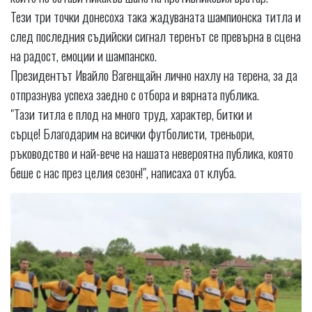
Тези три точки донесоха така жадуваната шампионска титла и
след последния съдийски сигнал теренът се превърна в сцена
на радост, емоции и шампанско.
Президентът Ивайло Вагенщайн лично нахлу на терена, за да
отпразнува успеха заедно с отбора и вярната публика.
"Тази титла е плод на много труд, характер, битки и
сърце! Благодарим на всички футболисти, треньори,
ръководство и най-вече на нашата невероятна публика, която
беше с нас през целия сезон!", написаха от клуба.