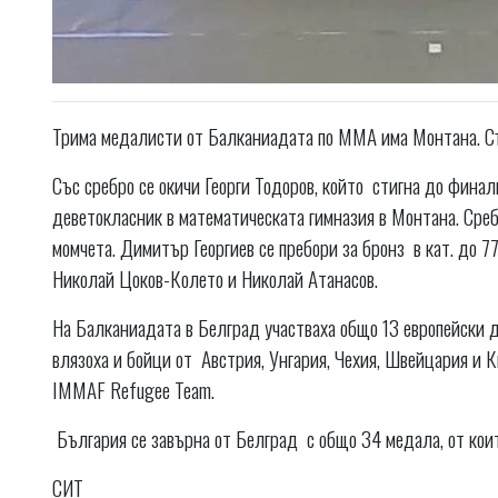
Трима медалисти от Балканиадата по ММА има Монтана. Съ
Със сребро се окичи Георги Тодоров, който стигна до финалнат
деветокласник в математическата гимназия в Монтана. Среб
момчета. Димитър Георгиев се пребори за бронз в кат. до 7
Николай Цоков-Колето и Николай Атанасов.
На Балканиадата в Белград участваха общо 13 европейски 
влязоха и бойци от Австрия, Унгария, Чехия, Швейцария и К
IMMAF Refugee Team.
България се завърна от Белград с общо 34 медала, от коит
СИТ