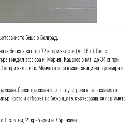
стезанието беше в Белград.
а битка в кат. до 72 кг при кадети (до 16 г.). Гого е
ърен медал завоюва и Мариян Кацаров в кат. до 34 кг при
7.1 кг при кадетите. Момчетата са възпитаници на треньорите
държави. Освен държавите от полуострова в състезанието
ипър, както и отборът на бежанците, състезаващ се под името
о 6 златни, 21 сребърни и 7 бронзови.