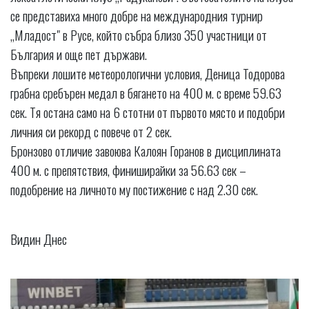
се представиха много добре на международния турнир
„Младост" в Русе, който събра близо 350 участници от
България и още пет държави.
Въпреки лошите метеорологични условия, Деница Тодорова
грабна сребърен медал в бягането на 400 м. с време 59.63
сек. Тя остана само на 6 стотни от първото място и подобри
личния си рекорд с повече от 2 сек.
Бронзово отличие завоюва Калоян Горанов в дисциплината
400 м. с препятствия, финиширайки за 56.63 сек –
подобрение на личното му постижение с над 2.30 сек.
Видин Днес