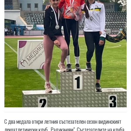
С два медала откри летния състезателен сезон видинският
лекоатлетически клуб „Радуканови". Състезателите на клуба