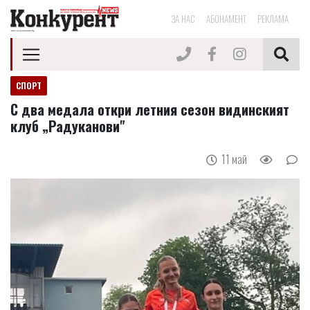
ЗА НАС
АБОНАМЕНТ
РЕКЛАМА
СПОРТ
С два медала откри летния сезон видинският
клуб „Радуканови"
11 май