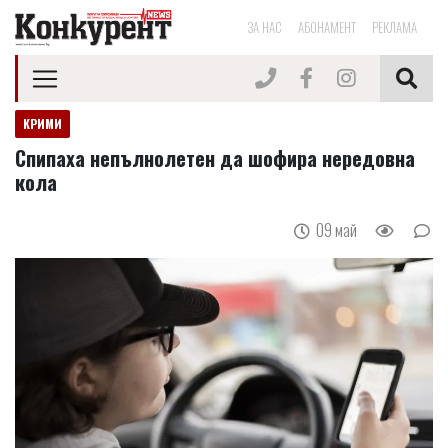
ЗА НАС
АБОНАМЕНТ
РЕКЛАМА
КРИМИ
Спипаха непълнолетен да шофира нередовна
кола
09 май