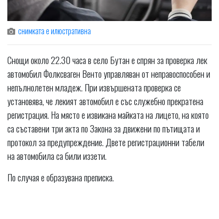
снимката е илюстративна
Снощи около 22.30 часа в село Бутан е спрян за проверка лек
автомобил Фолксваген Венто управляван от неправоспособен и
непълнолетен младеж. При извършената проверка се
установява, че лекият автомобил е със служебно прекратена
регистрация. На място е извикана майката на лицето, на която
са съставени три акта по Закона за движени по пътищата и
протокол за предупреждение. Двете регистрационни табели
на автомобила са били иззети.
По случая е образувана преписка.