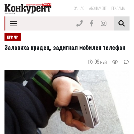
ЗА НАС
АБОНАМЕНТ
РЕКЛАМА
КРИМИ
Заловиха крадец, задигнал мобилен телефон
09 май