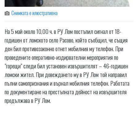
Снимката е илюстративна
На 5 май около 10,00 ч. в РУ Лом постъпил сигнал от 18-
годишен от ломското село Расово, който съобщил, че същия
ден бил противозаконно отнет мобилния му телефон. При
проведените оперативно-издирвателни мероприятия по
"горещи" следи бил установен извършителят – 46-годишен
ломски жител. При довеждането му в РУ Лом той направил
пълни самопризнания и върнал мобилния телефон. Работата
по документиране на престъпната дейност на извършителя
продължава в РУ Лом.