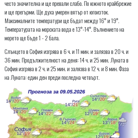
често значителна и ще превали слабо. По южното крайбрежие
и ще прегърми. Ще духа умерен вятър от югоизток.
Максималните температури ще бъдат между 16° и 19°.
Температурата на морската вода е 13°-14°. Вълнението на
морето ще бъде 1 - 2 бала.
Слънцето в София изгрява в 6 ч. и 11 мин. и залязва в 20 ч. и
36 мин. Продължителност на деня: 14 ч. и 25 мин. Луната в
София изгрява в 2 ч. и 25 мин. и залязва в 12 ч. и 8 мин. Фаза
на Луната: един ден преди последна четвърт.