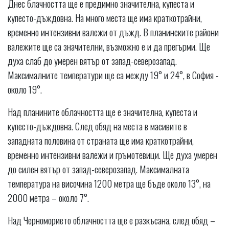
Днес блачността ще е предимно значителна, купеста и
купесто-дъждовна. На много места ще има краткотрайни,
временно интензивни валежи от дъжд. В планинските райони
валежите ще са значителни, възможно е и да прегърми. Ще
духа слаб до умерен вятър от запад-северозапад.
Максималните температури ще са между 19° и 24°, в София -
около 19°.
Над планините облачността ще е значителна, купеста и
купесто-дъждовна. След обяд на места в масивите в
западната половина от страната ще има краткотрайни,
временно интензивни валежи и гръмотевици. Ще духа умерен
до силен вятър от запад-северозапад. Максималната
температура на височина 1200 метра ще бъде около 13°, на
2000 метра – около 7°.
Над Черноморието облачността ще е разкъсана, след обяд –