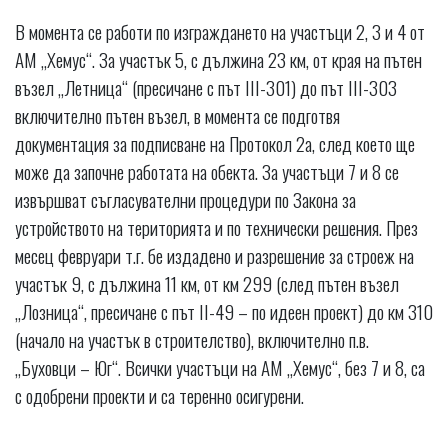
В момента се работи по изграждането на участъци 2, 3 и 4 от
АМ „Хемус“. За участък 5, с дължина 23 км, от края на пътен
възел „Летница“ (пресичане с път III-301) до път III-303
включително пътен възел, в момента се подготвя
документация за подписване на Протокол 2а, след което ще
може да започне работата на обекта. За участъци 7 и 8 се
извършват съгласувателни процедури по Закона за
устройството на територията и по технически решения. През
месец февруари т.г. бе издадено и разрешение за строеж на
участък 9, с дължина 11 км, от км 299 (след пътен възел
„Лозница“, пресичане с път II-49 – по идеен проект) до км 310
(начало на участък в строителство), включително п.в.
„Буховци – Юг“. Всички участъци на АМ „Хемус“, без 7 и 8, са
с одобрени проекти и са теренно осигурени.