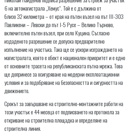
6 на автомагистрала „Хемус“. Той е с дължина от
близо 32 километра – от края на пътен възел на път III-303
Павликени – Левски до път I-5 Русе – Велико Търново,
включително пътен възел, при село Куцина. Съгласно
издаденото разрешение се допуска предварително
изпълнение на участъка. Така ще се ускори изграждането на
магистралата, която е обект е национален приоритет и е едно
от основните трасета на републиканската пътна мрежа. Това
ще допринесе за осигуряване на модерни експлоатационни
условия и за подобряване на безопасността и сигурността на
движението.
Срокът за завършване на строително-монтажните работи на
този участък е 44 месеца от подписването на протокола за
откриване на строителна площадка и определяне на
строителна линия.