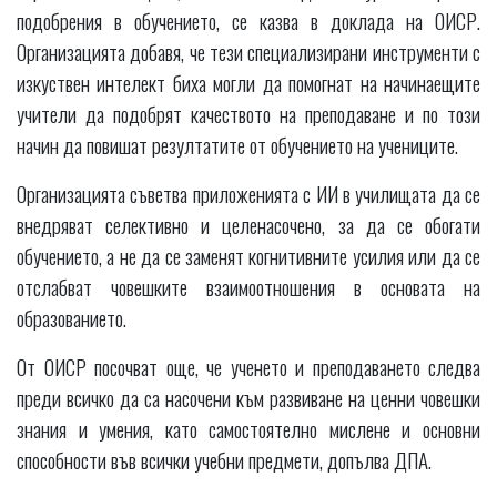
подобрения в обучението, се казва в доклада на ОИСР.
Организацията добавя, че тези специализирани инструменти с
изкуствен интелект биха могли да помогнат на начинаещите
учители да подобрят качеството на преподаване и по този
начин да повишат резултатите от обучението на учениците.
Организацията съветва приложенията с ИИ в училищата да се
внедряват селективно и целенасочено, за да се обогати
обучението, а не да се заменят когнитивните усилия или да се
отслабват човешките взаимоотношения в основата на
образованието.
От ОИСР посочват още, че ученето и преподаването следва
преди всичко да са насочени към развиване на ценни човешки
знания и умения, като самостоятелно мислене и основни
способности във всички учебни предмети, допълва ДПА.