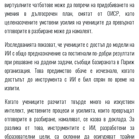
виртуалните чатботове може да попречи на придобиването на
умения в дългосрочен план, смятат от ОИСР, като
целенасочените умствени усилия на учениците да превърнат
отговорите в разбиране може да намалеят.
Изследванията показват, че учениците с достъп до модели на
ИИ с общо предназначение са постигнали по-добри резултати
при решаване на дадени задачи, съобщи базираната в Париж
организация. Това предимство обаче е изчезнало, когато
достъпът до инструмента с ИИ е бил спрян по време на
изпити.
Когато учениците разчитат твърде много на изкуствен
интелект, умствените процеси и усилията, които превръщат
отговорите в разбиране, намаляват, се казва в доклада. За
разлика от това, инструментите с ИИ, разработени за
образователни цели, са склонни да осигуряват трайни