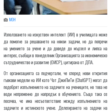
МОН
Използването на изкуствен интелект (ИИ) в училищата може
да помогне за решаването на някои задачи, но да попречи
на умението за учене и да доведе до мързел и липса на
интерес, съобщи в понеделник Организацията за икономическо
сътрудничество и развитие (ОИСР), цитирана от ДПА.
От организацията са подчертали, че според нови открития
гъвкави модели на ИИ като Чат ДжиПиТи (ChatGPT) могат да
подобрят изпълнението на задачите на учениците, но това не
води непременно до напредък в обучението. Също така се
посочва, че има несъответствие между изпълнението на
задачите и истинското учене. Делегирането на задачи на