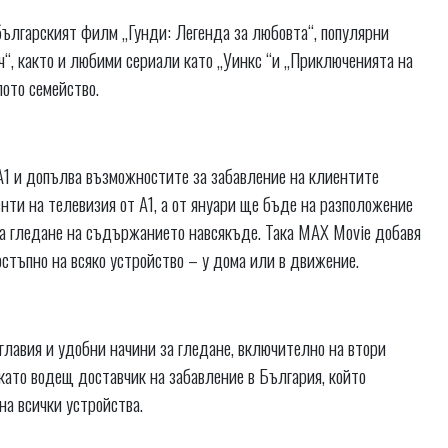
българският филм „Гунди: Легенда за любовта“, популярни
ач“, както и любими сериали като „Уинкс “и „Приключенията на
лото семейство.
1 и допълва възможностите за забавление на клиентите
енти на телевизия от А1, а от януари ще бъде на разположение
ява гледане на съдържанието навсякъде. Така MAX Movie добавя
стъпно на всяко устройство – у дома или в движение.
главия и удобни начини за гледане, включително на втори
като водещ доставчик на забавление в България, който
а всички устройства.