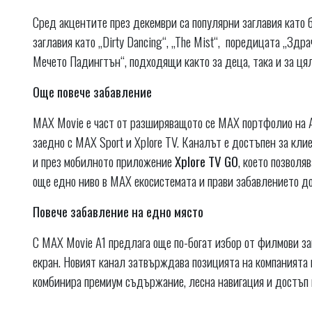
Сред акцентите през декември са популярни заглавия като 
заглавия като „Dirty Dancing“, „The Mist“, поредицата „Здр
Мечето Падингтън“, подходящи както за деца, така и за ця
Още повече забавление
MAX Movie е част от разширяващото се MAX портфолио на А
заедно с MAX Sport и Xplore TV. Каналът е достъпен за кли
и през мобилното приложение
Xplore TV GO
, което позвол
още едно ниво в MAX екосистемата и прави забавлението до
Повече забавление на едно място
С MAX Movie А1 предлага още по-богат избор от филмови за
екран. Новият канал затвърждава позицията на компанията 
комбинира премиум съдържание, лесна навигация и достъп н