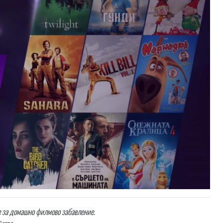
е за домашно филмово забавление.