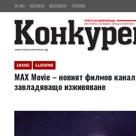
ЗА НАС
КОНТАКТИ
АБОНАМЕНТ
РЕКЛАМА
БИЗНЕС
БЪЛГАРИЯ
MAX Movie – новият филмов канал
завладяващо изживяване