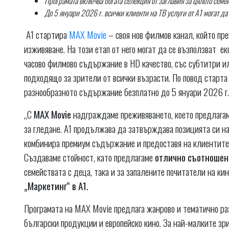
Програмата включва богата селекция от заглавия за цялото семей
До 5 януари 2026 г. всички клиенти на ТВ услуги от А1 могат да
А1 стартира
MAX Movie
– своя нов филмов канал, който пр
изживяване. На този етап от него могат да се възползват е
часово филмово съдържание в HD качество, със субтитри ил
подходящо за зрители от всички възрасти. По повод старта
разнообразното съдържание безплатно до 5 януари 2026 г.
„С
MAX Movie
надграждаме преживяването, което предлагаме
за гледане. А1 продължава да затвърждава позицията си на
комбинира премиум съдържание и предоставя на клиентите 
Създаваме стойност, като предлагаме
отлично съотношен
семействата с деца, така и за запалените почитатели на ки
„Маркетинг“ в А1.
Програмата на MAX Movie предлага жанрово и тематично раз
български продукции и европейско кино. За най-малките з