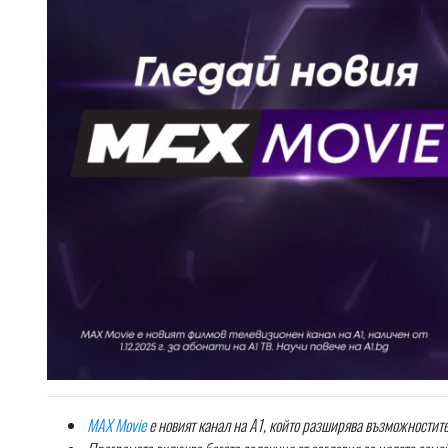
MAX
Movie
е новият канал на А1, който разширява възможностит