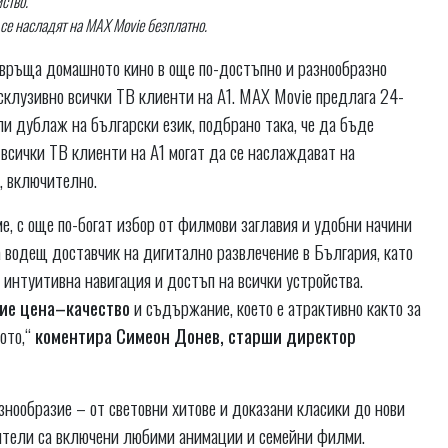
ство.
 се насладят на
MAX
Movie
безплатно.
евръща домашното кино в още по-достъпно и разнообразно
ксклузивно всички ТВ клиенти на А1. MAX Movie предлага 24-
и дублаж на български език, подбрано така, че да бъде
 всички ТВ клиенти на А1 могат да се наслаждават на
, включително.
, с още по-богат избор от филмови заглавия и удобни начини
 водещ доставчик на дигитално развлечение в България, като
интуитивна навигация и достъп на всички устройства.
ие цена–качество
и съдържание, което е атрактивно както за
ното,“
коментира Симеон Донев, старши директор
нообразие – от световни хитове и доказани класики до нови
рители са включени любими анимации и семейни филми.