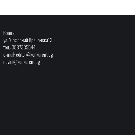
Враца,
ул. "Софроний Врачански" 3,
тел.: 0887335544
e-mail:
editor@konkurent.bg
novini@konkurent.bg