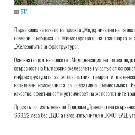
БТА
Първа копка за начало на проекта „Модернизация на тягова
ноември, съобщиха от Министерството на транспорта и
„Железопътна инфраструктура“.
Основната цел на проекта „Модернизация на тягова подс
свързаност на българския железопътен участък от основнат
инфраструктурата за железопътния товарен и пътниче
изпълнени изискванията за оперативна съвместимост, б
качество, ефективност и устойчивост на железопътните тра
Проектът се изпълнява по Програма „Транспортна свързанос
669,22 лева без ДДС, а негов изпълнител е „КМС" ЕАД, ут