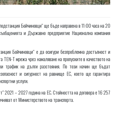
 подстанция Бойчиновци“ ще бъде направена в 11:00 часа на 20
 съобщенията и Държавно предприятие Национална компания
танция Бойчиновци“ е да осигури безпроблемна достъпност и
а TEN-T мрежа чрез намаляване на пропуските в качеството на
ски трафик на дълги разстояния. По този начин ще бъдат
езопасност и сигурност на равнище ЕС, което ще гарантира
нспортни услуги.
т" 2021 – 2027 година на ЕС. Стойността на договора е 16 257
очняват от Министерството на транспорта.