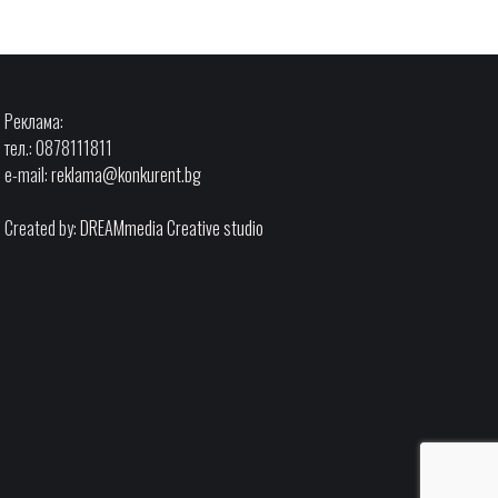
Реклама:
тел.: 0878111811
e-mail:
reklama@konkurent.bg
Created by:
DREAMmedia Creative studio