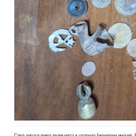
След сигнал вчера полицията е ударила берковски иманяр.