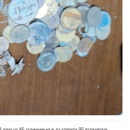
 В дома на 46-годишния мъж да открити 95 патинирани