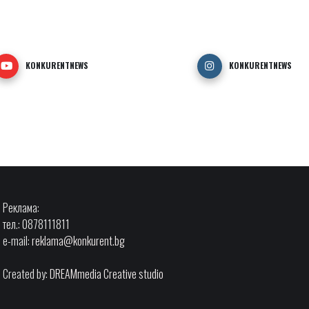
KONKURENTNEWS
KONKURENTNEWS
Реклама:
тел.: 0878111811
e-mail:
reklama@konkurent.bg
Created by:
DREAMmedia Creative studio