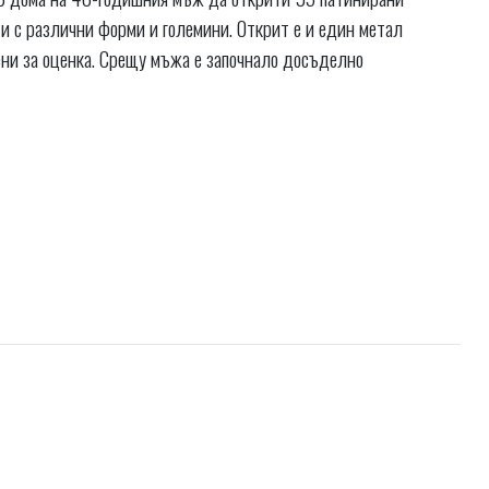
и с различни форми и големини. Открит е и един метал
ни за оценка. Срещу мъжа е започнало досъделно