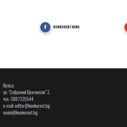
KONKURENT.NEWS
Враца,
ул. "Софроний Врачански" 3,
тел.: 0887335544
e-mail:
editor@konkurent.bg
novini@konkurent.bg