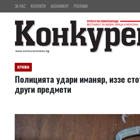
ЗА НАС
КОНТАКТИ
АБОНАМЕНТ
РЕКЛАМА
КРИМИ
Полицията удари иманяр, иззе сто
други предмети