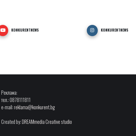
KONKURENTNEWS
KONKURENTNEWS
Реклама:
тел.: 0878111811
e-mail:
reklama@konkurent.bg
Created by:
DREAMmedia Creative studio