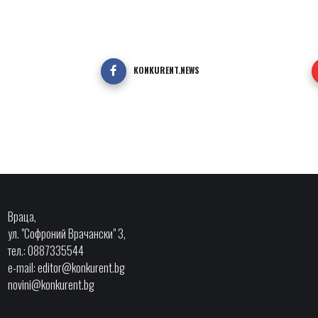
KONKURENT.NEWS
Враца,
ул. "Софроний Врачански" 3,
тел.: 0887335544
e-mail:
editor@konkurent.bg
novini@konkurent.bg