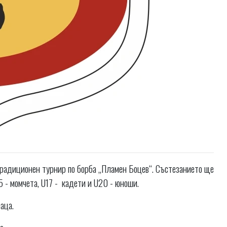
традиционен турнир по борба „Пламен Боцев“. Състезанието ще
 - момчета, U17 - кадети и U20 - юноши.
аца.
а.