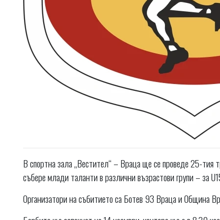
В спортна зала „Вестител“ – Враца ще се проведе 25-тия 
събере млади таланти в различни възрастови групи – за U15
Организатори на събитието са Ботев 93 Враца и Община Вр
Борбите ще започнат на 14 ноември, кантара ще е в 8.30 час