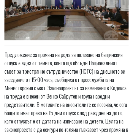
Предложение за промяна на реда за ползване на бащинския
отпуск е една от темите, които ще обсъди Националният
съвет за тристранно сътрудничество (НСТС) на днешното си
заседание от 15:00 часа, съобщиха от пресслужбата на
Министерския съвет. Законопроектът за изменения в Кодекса
на труда е внесен от Венко Сабрутев и група народни
представители. В мотивите на вносителите се посочва, че сега
бащите имат право на 15 дни отпуск след раждане на дете,
като отпускът е от датата на изписване на детето. Целта на
законопроекта е да осигури по-голяма гъвкавост чрез промяна в