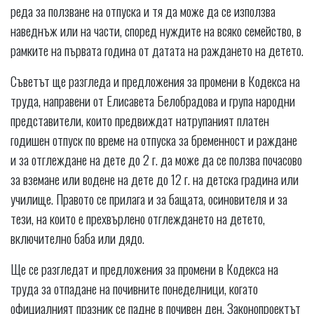
реда за ползване на отпуска и тя да може да се използва
наведнъж или на части, според нуждите на всяко семейство, в
рамките на първата година от датата на раждането на детето.
Съветът ще разгледа и предложения за промени в Кодекса на
труда, направени от Елисавета Белобрадова и група народни
представители, които предвиждат натрупаният платен
годишен отпуск по време на отпуска за бременност и раждане
и за отглеждане на дете до 2 г. да може да се ползва почасово
за вземане или водене на дете до 12 г. на детска градина или
училище. Правото се прилага и за бащата, осиновителя и за
тези, на които е прехвърлено отглеждането на детето,
включително баба или дядо.
Ще се разгледат и предложения за промени в Кодекса на
труда за отпадане на почивните понеделници, когато
официалният празник се падне в почивен ден. Законопроектът