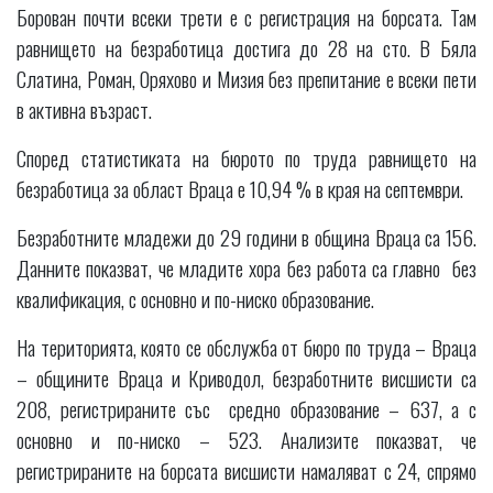
Борован почти всеки трети е с регистрация на борсата. Там
равнището на безработица достига до 28 на сто. В Бяла
Слатина, Роман, Оряхово и Мизия без препитание е всеки пети
в активна възраст.
Според статистиката на бюрото по труда равнището на
безработица за област Враца е 10,94 % в края на септември.
Безработните младежи до 29 години в община Враца са 156.
Данните показват, че младите хора без работа са главно без
квалификация, с основно и по-ниско образование.
На територията, която се обслужба от бюро по труда – Враца
– общините Враца и Криводол, безработните висшисти са
208, регистрираните със средно образование – 637, а с
основно и по-ниско – 523. Анализите показват, че
регистрираните на борсата висшисти намаляват с 24, спрямо