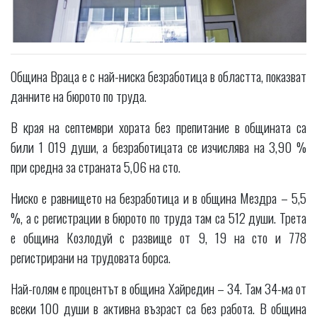
Община Враца е с най-ниска безработица в областта, показват
данните на бюрото по труда.
В края на септември хората без препитание в общината са
били 1 019 души, а безработицата се изчислява на 3,90 %
при средна за страната 5,06 на сто.
Ниско е равнището на безработица и в община Мездра – 5,5
%, а с регистрации в бюрото по труда там са 512 души. Трета
е община Козлодуй с развище от 9, 19 на сто и 778
регистрирани на трудовата борса.
Най-голям е процентът в община Хайредин – 34. Там 34-ма от
всеки 100 души в активна възраст са без работа. В община