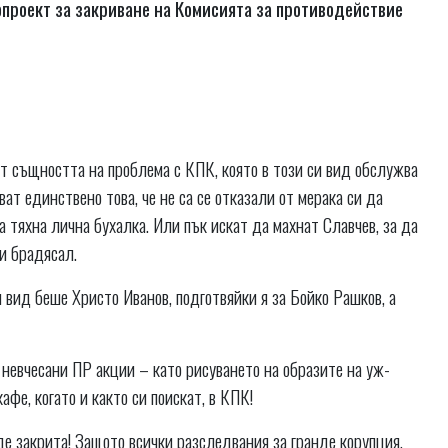
опроект за закриване на Комисията за противодействие
 същността на проблема с КПК, която в този си вид обслужва
ат единствено това, че не са се отказали от мерака си да
 тяхна лична бухалка. Или пък искат да махнат Славчев, за да
 и брадясал.
ѝ вид беше Христо Иванов, подготвяйки я за Бойко Рашков, а
 невчесани ПР акции – като рисуването на образите на уж-
фе, когато и както си поискат, в КПК!
е закрита! Защото всички разследвания за гранде корупция,