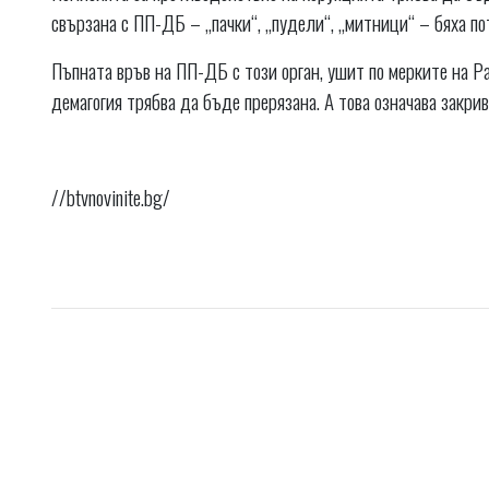
свързана с ПП-ДБ – „пачки“, „пудели“, „митници“ – бяха по
Пъпната връв на ПП-ДБ с този орган, ушит по мерките на Р
демагогия трябва да бъде прерязана. А това означава закри
//btvnovinite.bg/