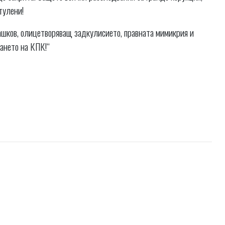
тулени!
ашков, олицетворяващ задкулисието, правната мимикрия и
ването на КПК!“