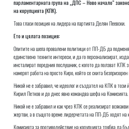
парламентарната група на „ДПС – Ново начало“ закон
на корупцията (КПК).
Това гласи позиция на лидера на партията Делян Пеевски.
Ето и цялата позиция:
Опитите на шепа провалени политици от ПП-ДБ да подменят
единствено техните интереси, и да го персонализират, издав
инсталират поредния послушник, с когото да ползват КПК за
намерят работа на просто Киро, който се скита безпризорен
Никой не е забравил, че идеолог и създател на КПК в този 
Кирил Петков и до днес явно командва шефа на Комисията.
Никой не е забравил и как чрез КПК се реализират всякакви
жертви, а в същото време лидерчетата на ПП-ДБ ходят на ка
Комисията за противодействие на корупцията трябва да бъд