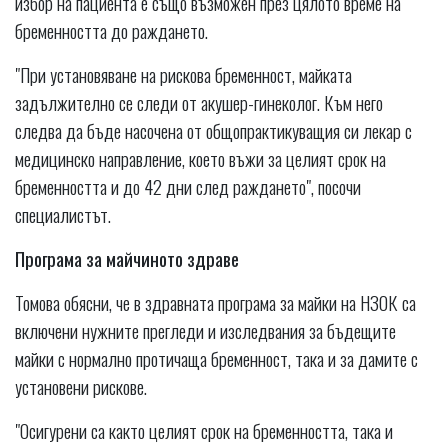
избор на пациента е също възможен през цялото време на
бременността до раждането.
"При установяване на рискова бременност, майката
задължително се следи от акушер-гинеколог. Към него
следва да бъде насочена от общопрактикуващия си лекар с
медицинско направление, което въжи за целият срок на
бременността и до 42 дни след раждането", посочи
специалистът.
Програма за майчиното здраве
Томова обясни, че в здравната програма за майки на НЗОК са
включени нужните прегледи и изследвания за бъдещите
майки с нормално протичаща бременност, така и за дамите с
установени рискове.
"Осигурени са както целият срок на бременността, така и