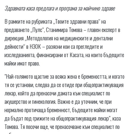
Здравната каса предлага и програма за майчино здраве
В рамките на рубриката „Твоите здравни права“ на
предаването „Пулс“, Станимира Томова – главен експерт в
дирекция „Методология на медицинските и дентални
дейности“ в НЗОК – разясни кои са прегледите и
изследванията, финансирани от Касата, на които бъдещите
майки имат право.
"Най-голямото щастие за всяка жена е бремеността, и когато
тя се установи, следва да се отиде при общопрактикуващия
лекар, който да пренасочи дамата към специалист по
акушерство и гинекология. Важно е да уточним, че при
нормално протичаща бременност, бъдещите майки могат
да бъдат под грижите на общопрактикуващия лекар", каза
Томова. Тя посочи още, че пренасочване към специалист по