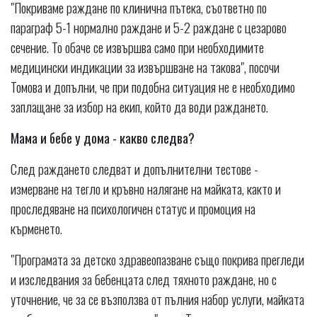
"Покриваме раждане по клинична пътека, съответно по
параграф 5-1 нормално раждане и 5-2 раждане с цезарово
сечение. То обаче се извършва само при необходимите
медицински индикации за извършване на такова", посочи
Томова и допълни, че при подобна ситуация не е необходимо
заплащане за избор на екип, който да води раждането.
Мама и бебе у дома - какво следва?
След раждането следват и допълнителни тестове -
измерване на тегло и кръвно налягане на майката, както и
проследяване на психологичен статус и промоция на
кърменето.
"Програмата за детско здравеопазване също покрива прегледи
и изследвания за бебенцата след тяхното раждане, но с
уточнение, че за се възползва от пълния набор услуги, майката