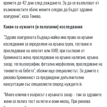
времето до 42 дни след раждането. За да се възползват от
възможностите обаче жените следва да бъдат здравно
осигурени", каза Томова.
Какви са нужните (и полагаеми) изследвания
"Здраво осигурената бъдеща майка има право на кръвни
изследвания за определене на кръвна група, тестване и
проследяване на хепатит или ХИВ, при съгласие от
бременната жена, проследяване на кръвно налягане, кръвна
захар, тегло,ехографии, фетална мерфология, проследяване на
тоновете на бебето", обсяни още специалистът. За дамите с
рискова бременност са предвидени допълнителни
консултации със специалисти според нуждите ѝ.
"Много ключов е въпросът с кръвната захар - там за здравите
жени се полага тест на пети и осми месец. При рискова