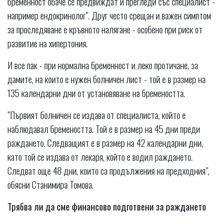
бременност обаче се предвиждат и прегледи със специалист -
например ендокринолог". Друг често срещан и важен симптом
за проследяване е кръвното налягане - особено при риск от
развитие на хипертония.
И все пак - при нормална бременност и леко протичане, за
дамите, на които е нужен болничен лист - той е в размер на
135 календарни дни от установяване на бремеността.
"Първият болничен се издава от специалиста, който е
наблюдавал бремеността. Той е в размер на 45 дни преди
раждането. Следващият е в размер на 42 календарни дни,
като той се издава от лекаря, който е водил раждането.
Следват още 48 дни, които са продължения на предходния",
обясни Станимира Томова.
Трябва ли да сме финансово подготвени за раждането