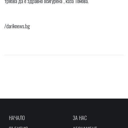
трябва да е здравно осигурена", каза Томова.
/dariknews.bg
НАЧАЛО
ЗА НАС