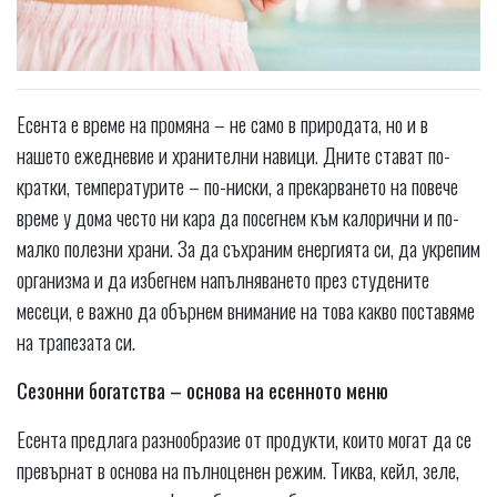
Есента е време на промяна – не само в природата, но и в
нашето ежедневие и хранителни навици. Дните стават по-
кратки, температурите – по-ниски, а прекарването на повече
време у дома често ни кара да посегнем към калорични и по-
малко полезни храни. За да съхраним енергията си, да укрепим
организма и да избегнем напълняването през студените
месеци, е важно да обърнем внимание на това какво поставяме
на трапезата си.
Сезонни богатства – основа на есенното меню
Есента предлага разнообразие от продукти, които могат да се
превърнат в основа на пълноценен режим. Тиква, кейл, зеле,