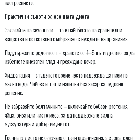
настроението.
Практични съвети за есенната диета
Залагайте на сезонното – то е най-богато на хранителни
вещества и естествено съобразено с нуждите на организма.
Поддържайте редовност – хранете се 4–5 пъти дневно, за да
избегнете внезапен глад и преяждане вечер.
Хидратация – студеното време често подвежда да пием по-
малко вода. Чайове и топли напитки без захар са чудесно
решение.
Не забравяйте белтъчините – включвайте бобови растения,
яйца, риба или чисто месо, за да поддържате силна
мускулатура и добър имунитет.
Есенната диета не означава строги ограничения, а съзнателен