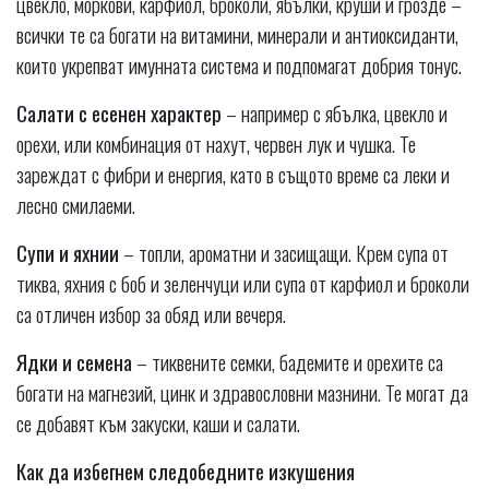
цвекло, моркови, карфиол, броколи, ябълки, круши и грозде –
всички те са богати на витамини, минерали и антиоксиданти,
които укрепват имунната система и подпомагат добрия тонус.
Салати с есенен характер
– например с ябълка, цвекло и
орехи, или комбинация от нахут, червен лук и чушка. Те
зареждат с фибри и енергия, като в същото време са леки и
лесно смилаеми.
Супи и яхнии
– топли, ароматни и засищащи. Крем супа от
тиква, яхния с боб и зеленчуци или супа от карфиол и броколи
са отличен избор за обяд или вечеря.
Ядки и семена
– тиквените семки, бадемите и орехите са
богати на магнезий, цинк и здравословни мазнини. Те могат да
се добавят към закуски, каши и салати.
Как да избегнем следобедните изкушения