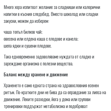
Много хора изпитват желание за сладкиши или калорични
напитки в късния следобед. Вместо шоколад или сладки
закуски, можем да изберем:
чаша топъл билков чай;
овесена или елдена каша с плодове и канела;
шепа ядки и сушени плодове.
Така едновременно задоволяваме нуждата от сладко и
зареждаме организма с полезни вещества.
Баланс между хранене и движение
Храненето е само едната страна на здравословния есенен
ритъм. По-кратките дни не бива да са оправдание за липса на
движение. Леките разходки, йога у дома или групови
тренировки поддържат метаболизма и подобряват