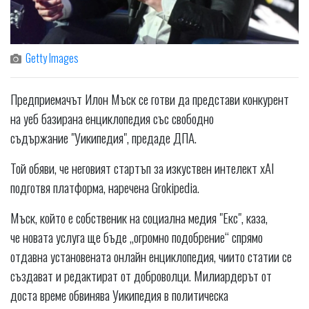
Getty Images
Предприемачът Илон Мъск се готви да представи конкурент
на уеб базирана енциклопедия със свободно
съдържание "Уикипедия", предаде ДПА.
Той обяви, че неговият стартъп за изкуствен интелект xAI
подготвя платформа, наречена Grokipedia.
Мъск, който е собственик на социална медия "Екс", каза,
че новата услуга ще бъде „огромно подобрение“ спрямо
отдавна установената онлайн енциклопедия, чиито статии се
създават и редактират от доброволци. Милиардерът от
доста време обвинява Уикипедия в политическа