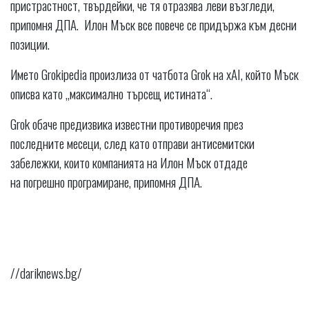
пристрастност, твърдейки, че тя отразява леви възгледи,
припомня ДПА. Илон Мъск все повече се придържа към десни
позиции.
Името Grokipedia произлиза от чатбота Grok на xAI, който Мъск
описва като „максимално търсещ истината“.
Grok обаче предизвика известни противоречия през
последните месеци, след като отправи антисемитски
забележки, които компанията на Илон Мъск отдаде
на погрешно програмиране, припомня ДПА.
//dariknews.bg/