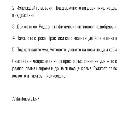
2. Изграждайте връзки. Поддържането на дори няколко дъ
въздействие.
3. Движете се. Редовната физическа активност подобрява ка
4. Намалете стреса. Практики като медитация, йога и диха
5. Подхранвайте ума. Четенето, ученето на нови неща и хоб
Самотата и депресията не са просто състояния на ума – те 
разпознаваме навреме и да не ги подценяваме. Грижата за 
колкото и тази за физическото.
//dariknews.bg/