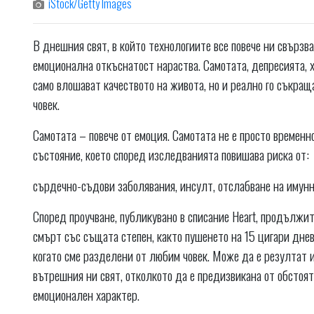
iStock/Getty Images
В днешния свят, в който технологиите все повече ни свързв
емоционална откъснатост нараства. Самотата, депресията, 
само влошават качеството на живота, но и реално го съкращ
човек.
Самотата – повече от емоция. Самотата не е просто временн
състояние, което според изследванията повишава риска от:
сърдечно-съдови заболявания, инсулт, отслабване на имунн
Според проучване, публикувано в списание Heart, продълж
смърт със същата степен, както пушенето на 15 цигари дне
когато сме разделени от любим човек. Може да е резултат 
вътрешния ни свят, отколкото да е предизвикана от обстояте
емоционален характер.