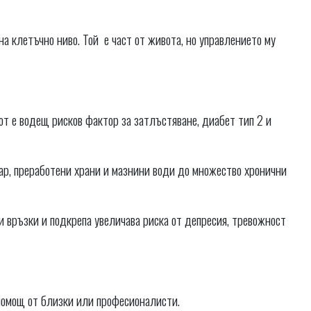
на клетъчно ниво. Той е част от живота, но управлението му
т е водещ рисков фактор за затлъстяване, диабет тип 2 и
ар, преработени храни и мазнини води до множество хронични
връзки и подкрепа увеличава риска от депресия, тревожност
е помощ от близки или професионалисти.