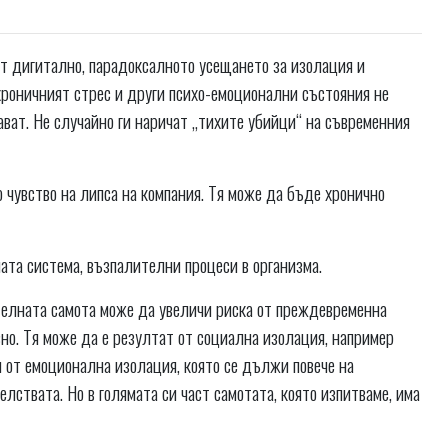
ат дигитално, парадоксалното усещането за изолация и
хроничният стрес и други психо-емоционални състояния не
ават. Не случайно ги наричат „тихите убийци“ на съвременния
о чувство на липса на компания. Тя може да бъде хронично
ата система, възпалителни процеси в организма.
ителната самота може да увеличи риска от преждевременна
вно. Тя може да е резултат от социална изолация, например
и от емоционална изолация, която се дължи повече на
лствата. Но в голямата си част самотата, която изпитваме, има