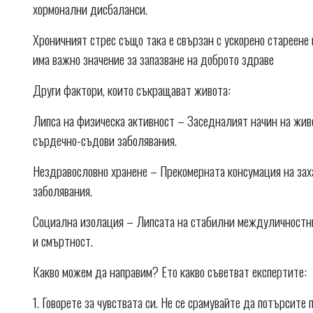
хормонални дисбаланси.
Хроничният стрес също така е свързан с ускорено стареене 
има важно значение за запазване на доброто здраве
Други фактори, които съкращават живота:
Липса на физическа активност – Заседналият начин на живо
сърдечно-съдови заболявания.
Нездравословно хранене – Прекомерната консумация на зах
заболявания.
Социална изолация – Липсата на стабилни междуличностни 
и смъртност.
Какво можем да направим? Ето какво съветват експертите:
1. Говорете за чувствата си. Не се срамувайте да потърсит