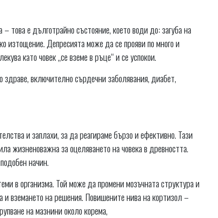
а – това е дълготрайно състояние, което води до: загуба на
ко изтощение. Депресията може да се прояви по много и
лекува като човек „се вземе в ръце“ и се успокои.
 здраве, включително сърдечни заболявания, диабет,
елства и заплахи, за да реагираме бързо и ефективно. Тази
 е била жизненоважна за оцеляването на човека в древността.
 подобен начин.
стеми в организма. Той може да промени мозъчната структура и
а и вземането на решения. Повишените нива на кортизол –
рупване на мазнини около корема,