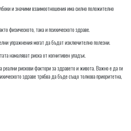
лбоки и значими взаимоотношения има силно положително
кто физическото, така и психическото здраве.
телни упражнения могат да бъдат изключително полезни.
итата намаляват риска от когнитивен упадък.
са реални рискови фактори за здравето и живота. Важно е да ги
психическото здраве трябва да бъде също толкова приоритетна,