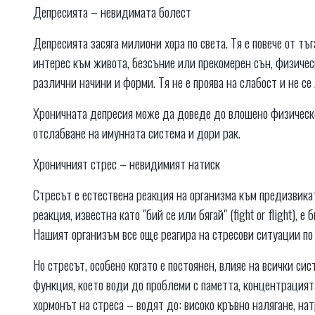
Депресията – невидимата болест
Депресията засяга милиони хора по света. Тя е повече от тъг
интерес към живота, безсъние или прекомерен сън, физичес
различни начини и форми. Тя не е проява на слабост и не се 
Хроничната депресия може да доведе до влошено физическо
отслабване на имунната система и дори рак.
Хроничният стрес – невидимият натиск
Стресът е естествена реакция на организма към предизвикат
реакция, известна като "бий се или бягай" (fight or flight),
Нашият организъм все още реагира на стресови ситуации по
Но стресът, особено когато е постоянен, влияе на всички си
функция, което води до проблеми с паметта, концентрацият
хормонът на стреса – водят до: високо кръвно налягане, нат