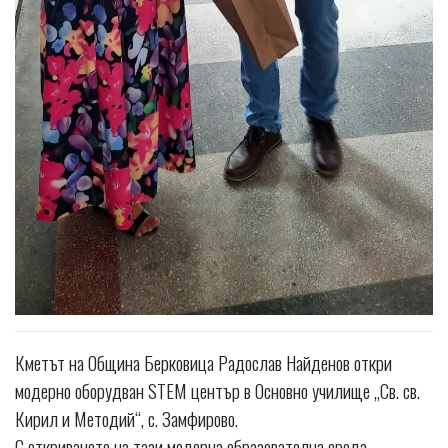
Кметът на Община Берковица Радослав Найденов откри
модерно оборудван STEM център в Основно училище „Св. св.
Кирил и Методий“, с. Замфирово.
С откриването на тази модерна образователна среда