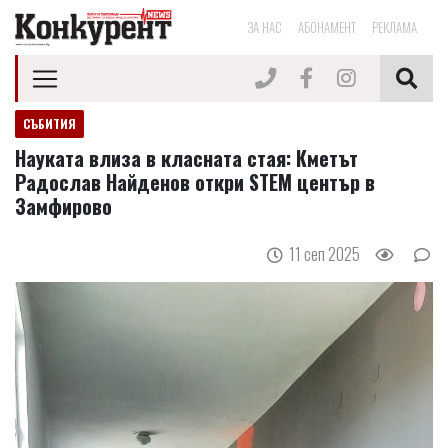
ЗА НАС
АБОНАМЕНТ
РЕКЛАМА
СЪБИТИЯ
Науката влиза в класната стая: Кметът
Радослав Найденов откри STEM център в
Замфирово
11 сеп 2025