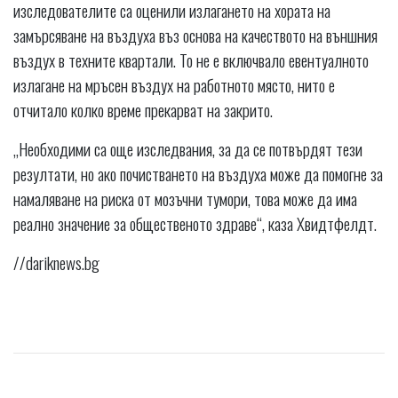
изследователите са оценили излагането на хората на
замърсяване на въздуха въз основа на качеството на външния
въздух в техните квартали. То не е включвало евентуалното
излагане на мръсен въздух на работното място, нито е
отчитало колко време прекарват на закрито.
„Необходими са още изследвания, за да се потвърдят тези
резултати, но ако почистването на въздуха може да помогне за
намаляване на риска от мозъчни тумори, това може да има
реално значение за общественото здраве“, каза Хвидтфелдт.
//dariknews.bg