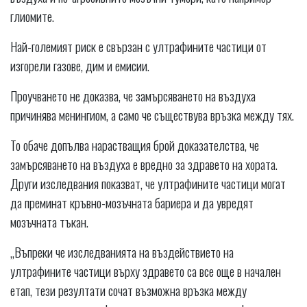
глиомите.
Най-големият риск е свързан с ултрафините частици от
изгорели газове, дим и емисии.
Проучването не доказва, че замърсяването на въздуха
причинява менингиом, а само че съществува връзка между тях.
То обаче допълва нарастващия брой доказателства, че
замърсяването на въздуха е вредно за здравето на хората.
Други изследвания показват, че ултрафините частици могат
да преминат кръвно-мозъчната бариера и да увредят
мозъчната тъкан.
„Въпреки че изследванията на въздействието на
ултрафините частици върху здравето са все още в начален
етап, тези резултати сочат възможна връзка между