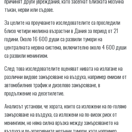
причинят други увреждания, като засегнат близката мозъчна
тъкан, нерви или съдове.
За целите на проучването изследователите са проследили
близо четири милиона възрастни в Дания за период от 21
години. Около 16 600 души са развили тумори на
централната нервна система, включително около 4 600 души
са развили менингиом.
След това изследователите оценяват нивата на излагане на
различни видове замърсяване на въздуха, например емисии от
автомобилния трафик и дизелово замърсяване, в
продължение на десетилетие.
Анализът установи, че хората, които са изложени на по-голямо
замърсяване на въздуха, са изложени на по-висок риск от
менингиом, но няма силна връзка между замърсяването на
въздуха и по-агресивните мозъчни тумори, като например