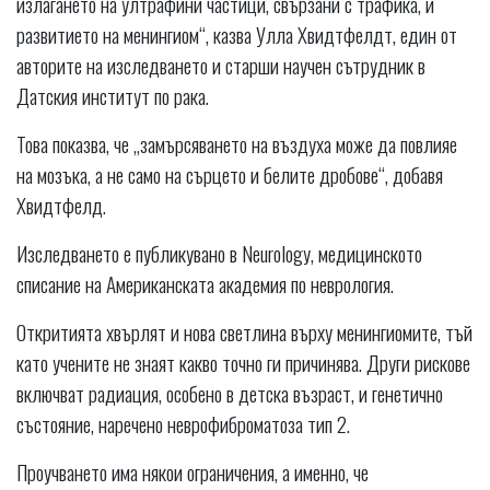
излагането на ултрафини частици, свързани с трафика, и
развитието на менингиом“, казва Улла Хвидтфелдт, един от
авторите на изследването и старши научен сътрудник в
Датския институт по рака.
Това показва, че „замърсяването на въздуха може да повлияе
на мозъка, а не само на сърцето и белите дробове“, добавя
Хвидтфелд.
Изследването е публикувано в Neurology, медицинското
списание на Американската академия по неврология.
Откритията хвърлят и нова светлина върху менингиомите, тъй
като учените не знаят какво точно ги причинява. Други рискове
включват радиация, особено в детска възраст, и генетично
състояние, наречено неврофиброматоза тип 2.
Проучването има някои ограничения, а именно, че