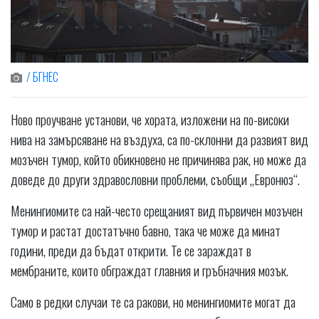
/ БГНЕС
Ново проучване установи, че хората, изложени на по-високи
нива на замърсяване на въздуха, са по-склонни да развият вид
мозъчен тумор, който обикновено не причинява рак, но може да
доведе до други здравословни проблеми, съобщи „Евронюз“.
Менингиомите са най-често срещаният вид първичен мозъчен
тумор и растат достатъчно бавно, така че може да минат
години, преди да бъдат открити. Те се зараждат в
мембраните, които обграждат главния и гръбначния мозък.
Само в редки случаи те са ракови, но менингиомите могат да