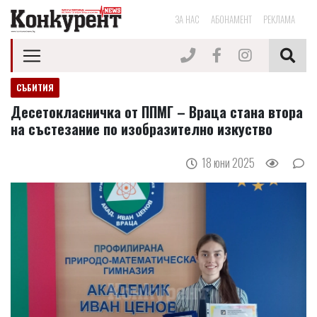
ЗА НАС
АБОНАМЕНТ
РЕКЛАМА
СЪБИТИЯ
Десетокласничка от ППМГ – Враца стана втора
на състезание по изобразително изкуство
18 юни 2025