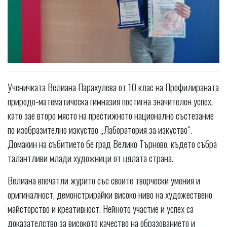
Ученичката Велиана Парахулева от 10 клас на Профилираната
природо-математическа гимназия постигна значителен успех,
като зае второ място на престижното национално състезание
по изобразително изкуство „Лаборатория за изкуство“.
Домакин на събитието бе град Велико Търново, където събра
талантливи млади художници от цялата страна.
Велиана впечатли журито със своите творчески умения и
оригиналност, демонстрирайки високо ниво на художествено
майсторство и креативност. Нейното участие и успех са
доказателство за високото качество на образованието и