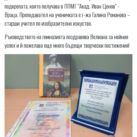
подкрепата, която получава в ППМГ "Акад. Иван Ценов" -
Враца. Преподавател на ученичката е г-жа Галина Романова –
старши учител по изобразително изкуство.
Ръководството на гимназията поздравява Велиана за нейния
успех и й пожелава още много бъдещи творчески постижения!