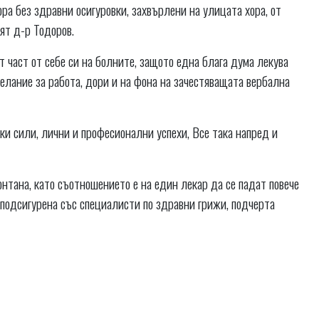
ра без здравни осигуровки, захвърлени на улицата хора, от
ят д-р Тодоров.
част от себе си на болните, защото една блага дума лекува
елание за работа, дори и на фона на зачестяващата вербална
ки сили, лични и професионални успехи, Все така напред и
ана, като съотношението е на един лекар да се падат повече
 подсигурена със специалисти по здравни грижи, подчерта