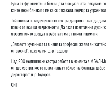
Една от функциите на болницата е социалната, лекуваме хо
които дори близките им са се отказали, подчерта управител
Той пожела на медицинските сестри да продължат да дават 
повече от всички медикаменти. Да пазят позитивния дух и ж
агресия, която срещат в работата си от някои пациенти.
„Запазете хуманността в нашата професия, желая ви житейс
отговорно!“, пожела им д-р Тодоров.
Над 230 медицински сестри работят в момента в МБАЛ-Монт
от две сестри, което прави нашата областна болница добре
директорът д-р Тодоров.
СИТ