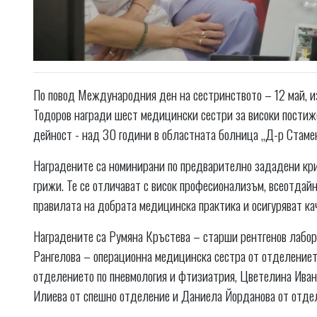
По повод Международния ден на сестринството – 12 май,
Тодоров награди шест медицински сестри за високи постиж
дейност - над 30 години в областната болница „Д-р Стаме
Наградените са номинирани по предварително зададени кр
грижи. Те се отличават с висок професионализъм, всеотдайн
правилата на добрата медицинска практика и осигуряват ка
Наградените са Румяна Кръстева – старши рентгенов лабор
Рангелова – операционна медицинска сестра от отделението
отделението по пневмология и фтизиатрия, Цветелина Иван
Илиева от спешно отделение и Даниела Йорданова от отде