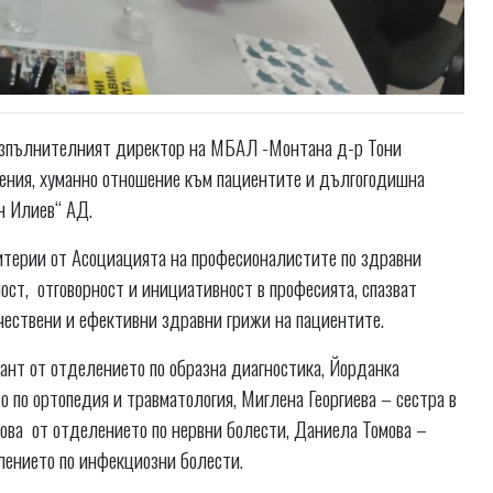
 изпълнителният директор на МБАЛ -Монтана д-р Тони
ения, хуманно отношение към пациентите и дългогодишна
н Илиев“ АД.
итерии от Асоциацията на професионалистите по здравни
ост, отговорност и инициативност в професията, спазват
чествени и ефективни здравни грижи на пациентите.
ант от отделението по образна диагностика, Йорданка
 по ортопедия и травматология, Миглена Георгиева – сестра в
ова от отделението по нервни болести, Даниела Томова –
лението по инфекциозни болести.