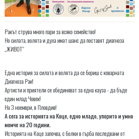
Ракът струва много пари за всяко семейство!
Но силата, волята и духа имат шанс да поставят диагноза
„ЖИВОТ“
Една история за силата и волята да се бориш с коварната
Диагноза Рак!
Артисти и приятели се обединяват за една кауза - да бъде
един млад Човек!
На 3 ноември, в Пловдив!
А сега за историята на Коце, едно младо, упорито и умно
момче на 20 години.
Историята на Коце започва, с болки в гърба последвани от