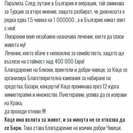
Парализа. След лутане в България и операция, той заминава
за Турция за второ мнение, защото разбират, че диагнозата е
рядка едва 1.5 човека на 1 000000 , а в България нямат опит
с нея!
Лекарския екип незабавно назначава лечение, което да спаси
живота му!
Лечение, което обаче е непосилно за семейството, защото ще
възлезе на стойност над 400 000 Евро!
Благодарение на близки, приятели и добри човеци, за Коце се
организира Благотворителна кампания за набиране на
средства, базари, концерти! Коце преминава през 12 курса
химиотерапия и множество Лъчетерапии, успява да се изправи
на Крака,
да проходи отново !!!!
Коце има волята за живот, и за минута не се отказва да
се Бори.
Това става благодарение на всички добри Човеци.