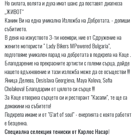
Но силата, волята и духа имат шанс да поставят диагноза
„ЖИВОТ“
Каним Ви на една уникална Изложба на Добротата. - допиши
събитието.
В деня на изкуството 3-ти ноември, ние от Сдружение на
жените мотористи " Lady Bikers MPowered Bulgaria",
подготвяме уникален парад на добротата в подкрепа на Коце .
Благодарение на прекрасните артисти с големи сърца, дойде
нашето вдъхновение и тази изложба може да се осъществи !!!
Яница Делева, Desislava Georgieva, Maya Kolova, Sofia
Cholakova! Благодарим от цялото си сърце !!!
За Коце отвориха сърцето си и ресторант "Касапи", те ще са
домакини на събитето!
Подкрепа имаме и от "G’art of soul" - енергията с която работят
е безценна.
Специална селекция тениски от Карлос Насар!