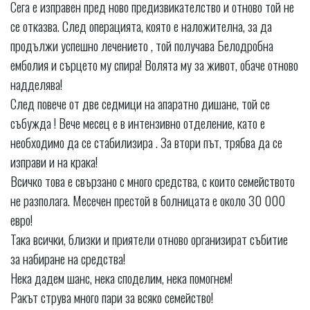
Сега е изправен пред ново предизвикателство и отново той не
се отказва. След операцията, която е наложителна, за да
продължи успешно лечението , той получава Белодробна
емболия и сърцето му спира! Волята му за живот, обаче отново
надделява!
След повече от две седмици на апаратно дишане, той се
събужда ! Вече месец е в интензивно отделение, като е
необходимо да се стабилизира . За втори път, трябва да се
изправи и на крака!
Всичко това е свързано с много средства, с които семейството
не разполага. Месечен престой в болницата е около 30 000
евро!
Така всички, близки и приятели отново организират събитие
за набиране на средства!
Нека дадем шанс, нека споделим, нека помогнем!
Ракът струва много пари за всяко семейство!