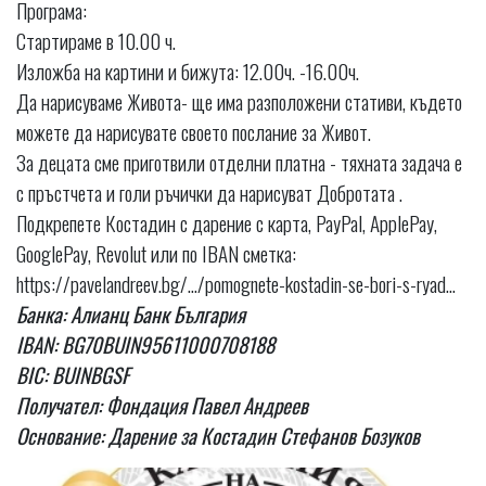
Програма:
Стартираме в 10.00 ч.
Изложба на картини и бижута: 12.00ч. -16.00ч.
Да нарисуваме Живота- ще има разположени стативи, където
можете да нарисувате своето послание за Живот.
За децата сме приготвили отделни платна - тяхната задача е
с пръстчета и голи ръчички да нарисуват Добротата .
Подкрепете Костадин с дарение с карта, PayPal, ApplePay,
GooglePay, Revolut или по IBAN сметка:
https://pavelandreev.bg/…/pomognete-kostadin-se-bori-s-ryad…
Банка: Алианц Банк България
IBAN: BG70BUIN95611000708188
BIC: BUINBGSF
Получател: Фондация Павел Андреев
Основание: Дарение за Костадин Стефанов Бозуков