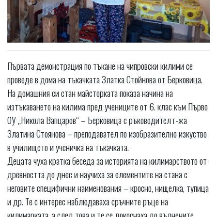
Първата демонстрация по тъкане на чипровски килими се
проведе в дома на тъкачката Златка Стойнова от Берковица.
На домашния си стан майсторката показа начина на
изтъкаването на килима пред учениците от 6. клас към Първо
ОУ „Никола Вапцаров“ – Берковица с ръководител г-жа
Златина Стоянова – преподавател по изобразително изкуство
в училището и ученичка на тъкачката.
Децата чуха кратка беседа за историята на килимарството от
древността до днес и научиха за елементите на стана с
неговите специфични наименования – кросно, нищелка, тупица
и др. Те с интерес наблюдаваха сръчните ръце на
килимарката, а след това и те се докоснаха до вълнените