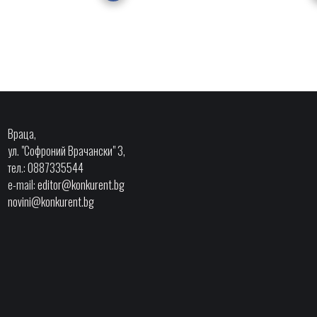
Враца,
ул. "Софроний Врачански" 3,
тел.: 0887335544
e-mail:
editor@konkurent.bg
novini@konkurent.bg