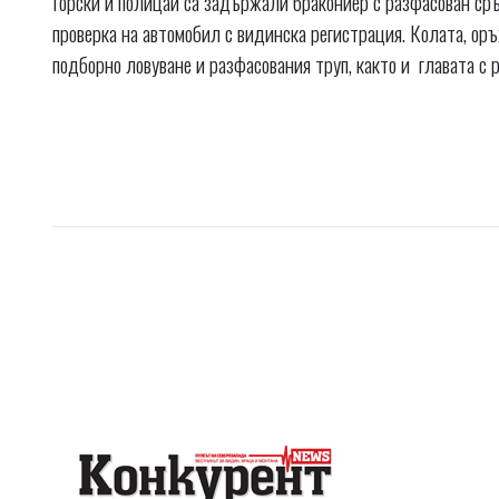
Горски и полицаи са задържали бракониер с разфасован ср
проверка на автомобил с видинска регистрация. Колата, оръ
подборно ловуване и разфасования труп, както и главата с р