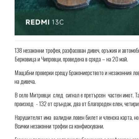
138 незаконни трофея, разфасован дивеч, оръжия и автомоб
Берковица и Чипровци, проведена в сряда – на 20 май.
Мащабни проверки срещу бракониерството и незаконния лов 
на дивеча.
В село Митровци след сигнал е претърсен частен имот. Та
произход - 132 от сръндак, два от благороден елен, четири
Нарушителят има валидни ловен билет и членска карта, но 
Всички незаконни трофеи са конфискувани.