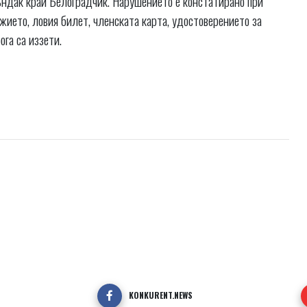
ъндак край Белоградчик. Нарушението е констатирано при
жието, ловия билет, членската карта, удостоверението за
ога са иззети.
KONKURENT.NEWS