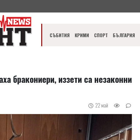
СЪБИТИЯ
КРИМИ
СПОРТ
БЪЛГАРИЯ
аха бракониери, иззети са незаконни
22 май