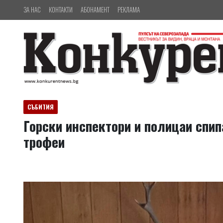
ЗА НАС
КОНТАКТИ
АБОНАМЕНТ
РЕКЛАМА
СЪБИТИЯ
Горски инспектори и полицаи спип
трофеи