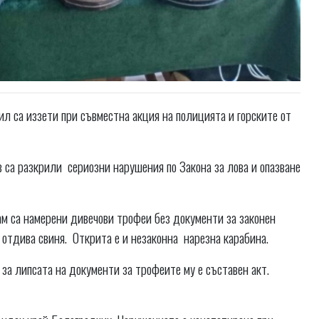
ил са иззети при съвместна акция на полицията и горските от
са разкрили сериозни нарушения по Закона за лова и опазване
м са намерени дивечови трофеи без документи за законен
 отдива свиня. Открита е и незаконна нарезна карабина.
за липсата на документи за трофеите му е съставен акт.