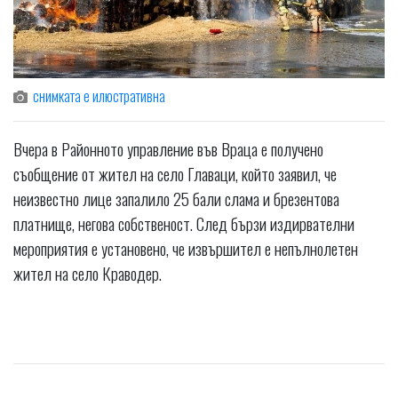
снимката е илюстративна
Вчера в Районното управление във Враца е получено
съобщение от жител на село Главаци, който заявил, че
неизвестно лице запалило 25 бали слама и брезентова
платнище, негова собственост. След бързи издирвателни
мероприятия е установено, че извършител е непълнолетен
жител на село Краводер.