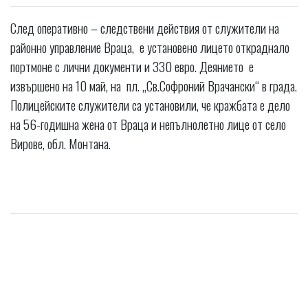
След оперативно – следствени действия от служители на
районно управление Враца, е установено лицето откраднало
портмоне с лични документи и 330 евро. Деянието е
извършено на 10 май, на пл. ,,Св.Софроний Врачански“ в града.
Полицейските служители са установили, че кражбата е дело
на 56-годишна жена от Враца и непълнолетно лице от село
Вирове, обл. Монтана.