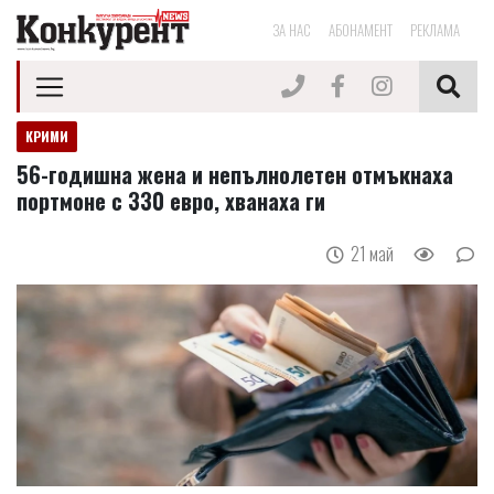
ЗА НАС
АБОНАМЕНТ
РЕКЛАМА
КРИМИ
56-годишна жена и непълнолетен отмъкнаха
портмоне с 330 евро, хванаха ги
21 май