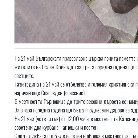
На 21 май Българската православна църква почита паметта 
жителите на Ослен Криводол за трета поредна година ще се
светците.
Тази година на 21 май се отбелязва и големия християнски
наричан още Спасовден (спасение).
В местността Търновица до трите вековни дървета се намир
За втора поредна година ще бъдат поднесени дарове за здр
На 21 май (четвъртък) от 12,00 часа, в местността Калени
осветени два курбана - агнешки и постен.
След службата ще бъде посетен и оброка в местността Търн