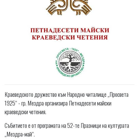
Краеведското дружество към Народно читалище „Просвета
1925“ - гр. Мездра организира Петнадесети майски
краеведски четения.
Събитието е от програмата на 52-те Празници на културата
„Мездра-май“.