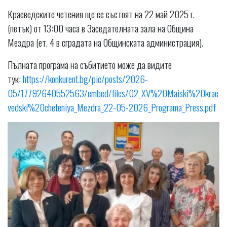
Краеведските четения ще се състоят на 22 май 2025 г.
(петък) от 13:00 часа в Заседателната зала на Община
Мездра (ет. 4 в сградата на Общинската администрация).
Пълната програма на събитието може да видите
тук:
https://konkurent.bg/pic/posts/2026-
05/17792640552563/embed/files/02_XV%20Maiski%20krae
vedski%20cheteniya_Mezdra_22-05-2026_Programa_Press.pdf