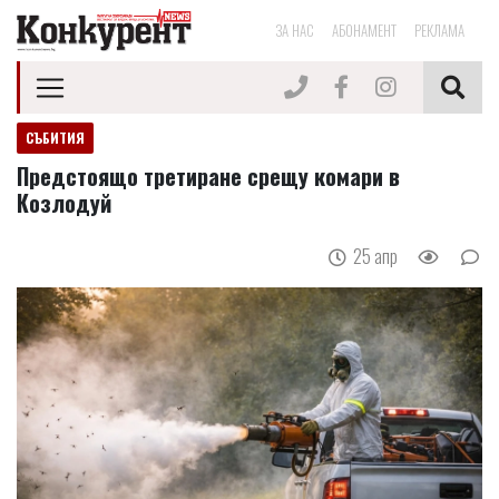
ЗА НАС
АБОНАМЕНТ
РЕКЛАМА
СЪБИТИЯ
Предстоящо третиране срещу комари в
Козлодуй
25 апр