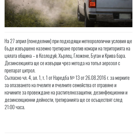
На 27 април (понеделник) при подходящи метеорологични условия ще
бъде извършено наземно третиране против комари на територията на
цялата община – в Козлодуй, Хърлец, Гложене, Бутан и Крива бара.
Дезинсекцията ще се извърши чрез метода на топъл аерозол с
препарат цитрол.
Съгласно чл. 4, ал. 1, т. 1 от Наредба № 13 от 26.08.2016 г. за мерките
за опазването на пчелите и пчелните семейства от отравяне и
начините за провеждане на растителнозащитни, дезинфекционни и
дезинсекционни дейности, третиранията ще се осъществят след
21:00 часа.