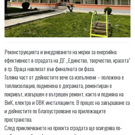
Реконструкцията и внедряването на мерки за енергийна
ефективност в сградата на ДГ „Единство, творчество, красота“
в гр. Враца навлизат във финалната си фаза.
Голяма част от дейностите вече са изпълнени – положена е
топлоизолация, подменена е дограмата, ремонтиран е
покривът, извършен е вътрешен ремонт, както и подмяна на
ВиК, електро и ОВК инсталациите. В процес на завършване са
и дейностите по благоустрояване на прилежащите
пространства.
След приключването на проекта сградата ще осигурява по-