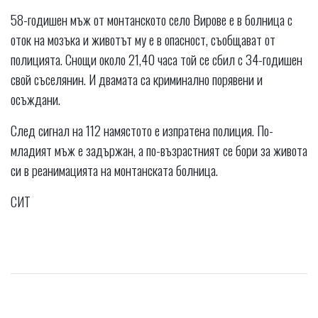
58-годишен мъж от монтанското село Вирове е в болница с
оток на мозъка и животът му е в опасност, съобщават от
полицията. Снощи около 21,40 часа той се сбил с 34-годишен
свой съселянин. И двамата са криминално порявени и
осъждани.
След сигнал на 112 намястото е изпратена полиция. По-
младият мъж е задържан, а по-възрастният се бори за живота
си в реанимацията на монтанската болница.
СИТ