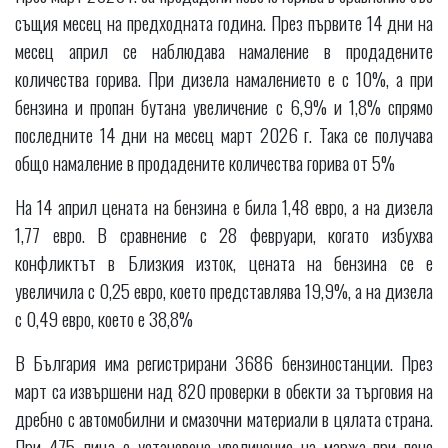
същия месец на предходната година. През първите 14 дни на
месец април се наблюдава намаление в продадените
количества горива. При дизела намалението е с 10%, а при
бензина и пропан бутана увеличение с 6,9% и 1,8% спрямо
последните 14 дни на месец март 2026 г. Така се получава
общо намаление в продадените количества горива от 5%
На 14 април цената на бензина е била 1,48 евро, а на дизела
1,77 евро. В сравнение с 28 февруари, когато избухва
конфликтът в Близкия изток, цената на бензина се е
увеличила с 0,25 евро, което представлява 19,9%, а на дизела
с 0,49 евро, което е 38,8%
В България има регистрирани 3686 бензиностанции. През
март са извършени над 820 проверки в обекти за търговия на
дребно с автомобилни и смазочни материали в цялата страна.
При 475 лица е установено увеличение на маржа при поне