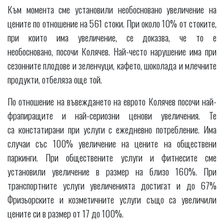
Към момента сме установили необосновано увеличение на
цените по отношение на 561 стоки. При около 10% от стоките,
при които има увеличение, се доказва, че то е
необосновано, посочи Колячев. Най-често нарушение има при
сезонните плодове и зеленчуци, кафето, шоколада и млечните
продукти, отбеляза още той.
По отношение на въвеждането на еврото Колячев посочи най-
фрапиращите и най-сериозни ценови увеличения. Те
са констатирани при услуги с ежедневно потребление. Има
случаи със 100% увеличение на цените на обществени
паркинги. При обществените услуги и фитнесите сме
установили увеличение в размер на близо 160%. При
транспортните услуги увеличенията достигат и до 67%
Фризьорските и козметичните услуги също са увеличили
цените си в размер от 17 до 100%.