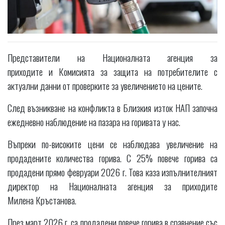
Представители на Националната агенция за
приходите и Комисията за защита на потребителите с
актуални данни от проверките за увеличението на цените.
След възникване на конфликта в Близкия изток НАП започна
ежедневно наблюдение на пазара на горивата у нас.
Въпреки по-високите цени се наблюдава увеличение на
продадените количества горива. С 25% повече горива са
продадени прямо февруари 2026 г. Това каза изпълнителният
директор на Националната агенция за приходите
Милена Кръстанова.
През март 2026 г. са продадени повече горива в сравнение със