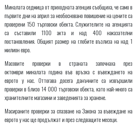
Миналата седмица от приходната агенция съобщиха, че само в
първите дни на април за необосновано повишение на цените са
проверени 150 търговски обекта. Служителите на агенцията
са съставили 1100 акта и над 400 наказателни
постановления. Общият размер на глобите възлиза на над 1
милион евро.
Масовите проверки в страната започнаха през
октомври миналата година във връзка с въвеждането на
еврото у нас. Оттогава досега данъчните са извършили
проверки в близо 14 000 търговски обекта, като най-много са
хранителните магазини и заведенията за хранене.
Масираните проверки за спазване на Закона за въвеждане на
еврото у нас ще продължат и през следващите месеци.