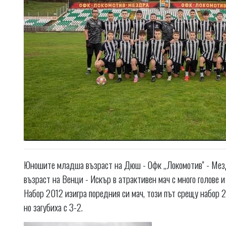
Юношите младша възраст на Дюш - Офк ,,Локомотив'' - Мез
възраст на Венци - Искър в атрактивен мач с много голове и
Набор 2012 изигра поредния си мач, този път срещу набор 2
но загубиха с 3-2.