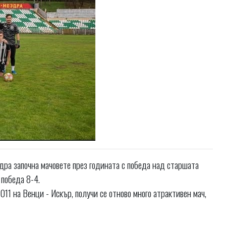
дра започна мачовете през годината с победа над старшата
 победа 8-4.
011 на Венци - Искър, получи се отново много атрактивен мач,