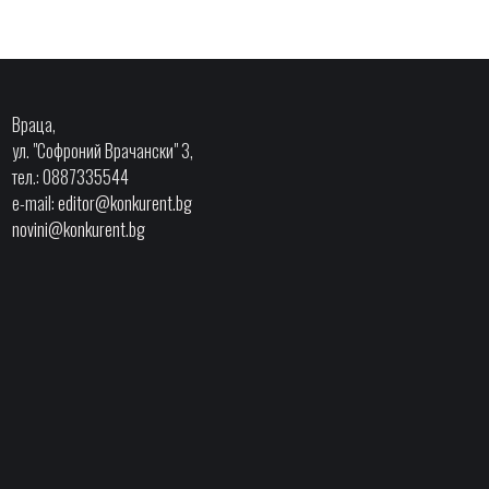
Враца,
ул. "Софроний Врачански" 3,
тел.: 0887335544
e-mail:
editor@konkurent.bg
novini@konkurent.bg