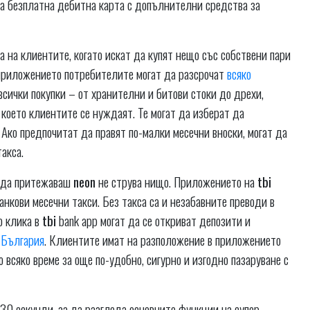
ра безплатна дебитна карта с допълнителни средства за
 на клиентите, когато искат да купят нещо със собствени пари
 приложението потребителите могат да разсрочат
всяко
всички покупки – от хранителни и битови стоки до дрехи,
т което клиентите се нуждаят. Те могат да изберат да
 Ако предпочитат да правят по-малки месечни вноски, могат да
акса.
, да притежаваш
neon
не струва нищo. Приложението на
tbi
нкови месечни такси. Без такса са и незабавните преводи в
о клика в
tbi
bank app могат да се откриват депозити и
 България
. Клиентите имат на разположение в приложението
 всяко време за още по-удобно, сигурно и изгодно пазаруване с
 30 секунди, за да разгледа основните функции на супер