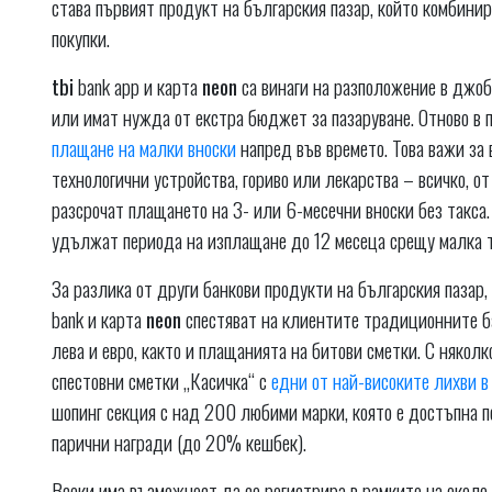
става първият продукт на българския пазар, който комбини
покупки.
tbi
bank app и карта
neon
са винаги на разположение в джоба
или имат нужда от екстра бюджет за пазаруване. Отново в
плащане на малки вноски
напред във времето. Това важи за 
технологични устройства, гориво или лекарства – всичко, о
разсрочат плащането на 3- или 6-месечни вноски без такса.
удължат периода на изплащане до 12 месеца срещу малка т
За разлика от други банкови продукти на българския пазар
bank и карта
neon
спестяват на клиентите традиционните ба
лева и евро, както и плащанията на битови сметки. С няколк
спестовни сметки „Касичка“ с
едни от най-високите лихви в
шопинг секция с над 200 любими марки, която е достъпна по
парични награди (до 20% кешбек).
Всеки има възможност да се регистрира в рамките на около