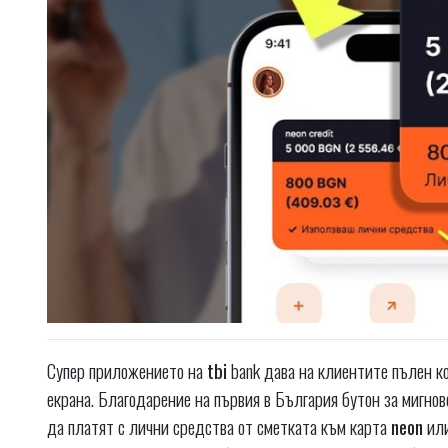
Супер приложението на
tbi
bank дава на клиентите пълен к
екрана. Благодарение на първия в България бутон за мигно
да платят с лични средства от сметката към карта
neon
или