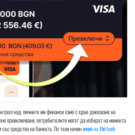
онтрол над личните им финанси само с едно докосване на
вено превключване, потребителите могат да изберат на момента
 със средства на банката. По този начин
neon
на
tbi
bank