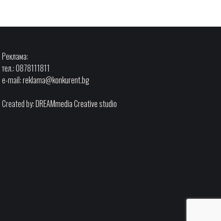
Реклама:
тел.: 0878111811
e-mail:
reklama@konkurent.bg
Created by:
DREAMmedia Creative studio