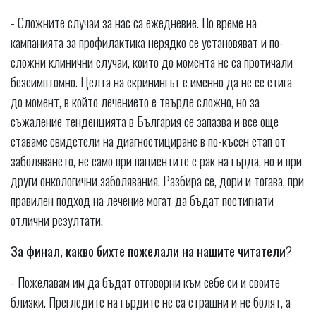
- Сложните случаи за нас са ежедневие. По време на
кампанията за профилактика нерядко се установяват и по-
сложни клинични случаи, които до момента не са протичали
безсимптомно. Целта на скринингът е именно да не се стига
до момент, в който лечението е твърде сложно, но за
съжаление тенденцията в България се запазва и все още
ставаме свидетели на диагностициране в по-късен етап от
заболяването, не само при пациентите с рак на гърда, но и при
други онкологични заболявания. Разбира се, дори и тогава, при
правилен подход на лечение могат да бъдат постигнати
отлични резултати.
За финал, какво бихте пожелали на нашите читатели
?
- Пожелавам им да бъдат отговорни към себе си и своите
близки. Прегледите на гърдите не са страшни и не болят, а