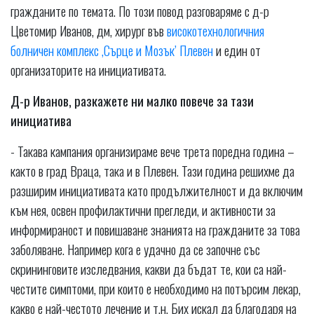
гражданите по темата. По този повод разговаряме с д-р
Цветомир Иванов, дм, хирург във
високотехнологичния
болничен комплекс ,Сърце и Мозък’ Плевен
и един от
организаторите на инициативата.
Д-р Иванов, разкажете ни малко повече за тази
инициатива
- Такава кампания организираме вече трета поредна година –
както в град Враца, така и в Плевен. Тази година решихме да
разширим инициативата като продължителност и да включим
към нея, освен профилактични прегледи, и активности за
информираност и повишаване знанията на гражданите за това
заболяване. Например кога е удачно да се започне със
скрининговите изследвания, какви да бъдат те, кои са най-
честите симптоми, при които е необходимо на потърсим лекар,
какво е най-честото лечение и т.н. Бих искал да благодаря на