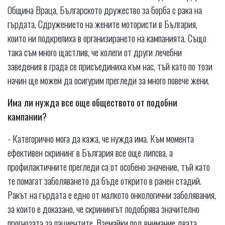
Община Враца, Българското дружество за борба с рака на
гърдата, Сдружението на жените мотористи в България,
които ни подкрепиха в организирането на кампанията. Също
така съм много щастлив, че колеги от други лечебни
заведения в града се присъединиха към нас, тъй като по този
начин ще можем да осигурим прегледи за много повече жени.
Има ли нужда все още обществото от подобни
кампании?
- Категорично мога да кажа, че нужда има. Към момента
ефективен скрининг в България все още липсва, а
профилактичните прегледи са от особено значение, тъй като
те помагат заболяването да бъде открито в ранен стадий.
Ракът на гърдата е едно от малкото онкологични заболявания,
за които е доказано, че скринингът подобрява значително
прогнозата за пациентите. Вземайки под внимание двата