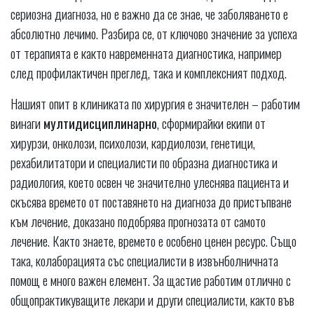
сериозна диагноза, но е важно да се знае, че заболяването е
абсолютно лечимо. Разбира се, от ключово значение за успеха
от терапията е както навременната диагностика, например
след профилактичен преглед, така и комплексният подход.
Нашият опит в клиниката по хирургия е значителен – работим
винаги
мултидисциплинарно
, сформирайки екипи от
хирурзи, онколози, психолози, кардиолози, генетици,
рехабилитатори и специалисти по образна диагностика и
радиология, което освен че значително улеснява пациента и
скъсява времето от поставянето на диагноза до пристъпване
към лечение, доказано подобрява прогнозата от самото
лечение. Както знаете, времето е особено ценен ресурс. Също
така, колаборацията със специалисти в извънболничната
помощ е много важен елемент. За щастие работим отлично с
общопрактикуващите лекари и други специалисти, както във