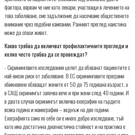
фактора, вярвам че ние като лекари, участващи в лечението на
това заболяване, сме задължение да насочваме общественото
внимание чрез подобни кампании. Ранният преглед наистина
може да спаси живот.
Какво трябва да включват профилактичните прегледи и
колко често трябва да се провеждат?
- Скрининговите изследвания целят да обхванат пациентите с
най-висок риск от заболяване. В ЕС скрининговите програми
обикновено обхващат жените от 50 до 75 годишна възраст, а
в САЩ скринингът започва вече и при жени след 40 години. И
в двата случая скринингът включва ехография на гърдите
всяка година и мамография – веднъж на две години.
Ехографията сама по себе си е много добро изследване, тъй
като има достатъчна диагностична стойност и на практика е
безвредна за пациента, което позволява да се извършва и при