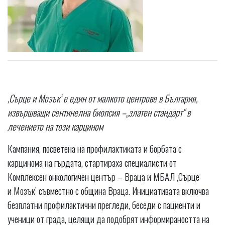
,Сърце и Мозък‘ е един от малкото центрове в България,
извършващи сентинелна биопсия –„златен стандарт“ в
лечението на този карцином
Кампания, посветена на профилактиката и борбата с
карциномa на гърдата, стартираха специалисти от
Комплексен онкологичен център – Враца и МБАЛ ,Сърце
и Мозък’ съвместно с община Враца. Инициативата включва
безплатни профилактични прегледи, беседи с пациенти и
ученици от града, целящи да подобрят информираността на