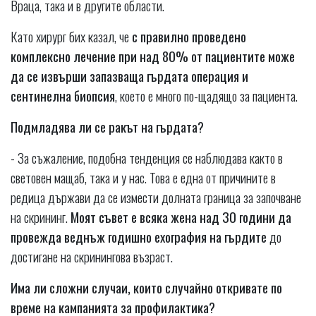
Враца, така и в другите области.
Като хирург бих казал, че
с правилно проведено
комплексно лечение при над 80% от пациентите може
да се извърши запазваща гърдата операция и
сентинелна биопсия
, което е много по-щадящо за пациента.
Подмладява ли се ракът на гърдата?
- За съжаление, подобна тенденция се наблюдава както в
световен мащаб, така и у нас. Това е една от причините в
редица държави да се измести долната граница за започване
на скрининг.
Моят съвет е всяка жена над 30 години да
провежда веднъж годишно ехография на гърдите
до
достигане на скринингова възраст.
Има ли сложни случаи, които случайно откривате по
време на кампанията за профилактика?