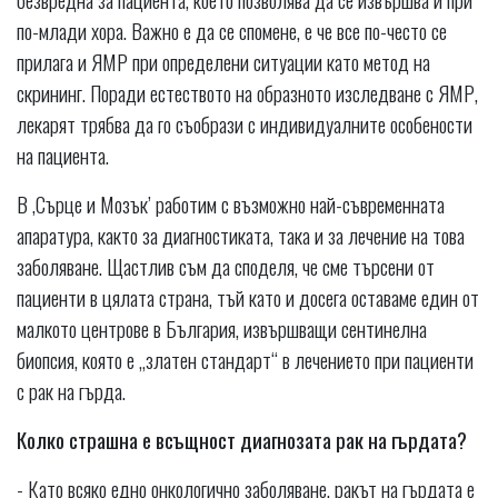
по-млади хора. Важно е да се спомене, е че все по-често се
прилага и ЯМР при определени ситуации като метод на
скрининг. Поради естеството на образното изследване с ЯМР,
лекарят трябва да го съобрази с индивидуалните особености
на пациента.
В ,Сърце и Мозък’ работим с възможно най-съвременната
апаратура, както за диагностиката, така и за лечение на това
заболяване. Щастлив съм да споделя, че сме търсени от
пациенти в цялата страна, тъй като и досега оставаме един от
малкото центрове в България, извършващи сентинелна
биопсия, която е „златен стандарт“ в лечението при пациенти
с рак на гърда.
Колко страшна е всъщност диагнозата рак на гърдата?
- Като всяко едно онкологично заболяване, ракът на гърдата е