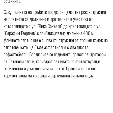
общините.
След смяната на тръбите предстои цялостна реконструкция
на платното за движение и тротоарите в участъка от
кръстовището с ул. "Янко Сакъзов" до кръстовището с ул.
"Серафим Георгиев" с приблизителна дължина 430 м.
Уличното платно ще е с нова конструкция от трошен камък на
пластове, като ще бъде асфалтирано с два пласта
асфалтобетон. Бордюрите се подменят , правят се тротоари
от бетонови плочи, коригират се нивата на съществуващи
ревизионни и дъждоприемни шахти. Проектирана е нова
хоризонтална маркировка и вертикална сигнализация.