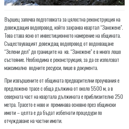
Вършец започва подготовката за цялостна реконструкция на
довеждащия водопровод, който захранва квартал “Заножене”.
Това става ясно от инвестиционното намерение на общината.
Съществуващият довеждащ водопровод от водохващане
“Зелени дел” до границите на кв. “Заножене” е в много лошо
състояние. Необходима е реконструкция, за да се използват
максимално водните ресурси, пише в документа.
При извършените от общината предварителни проучвания е
предложено трасе с обща дължина от около 5500 м, а в
северната част на квартала дължината е приблизително 250
метра. Трасето е ново и преминава основно през общински
имоти – целта е да бъдат избегнати процедури по
отчуждаване на частни имоти.