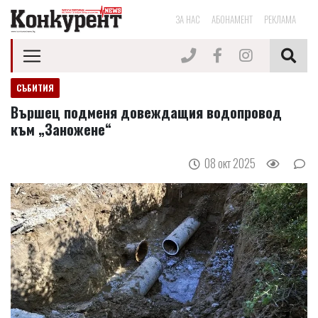
ЗА НАС
АБОНАМЕНТ
РЕКЛАМА
СЪБИТИЯ
Вършец подменя довеждащия водопровод
към „Заножене“
08 окт 2025