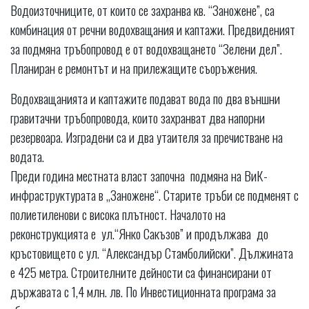
Водоизточниците, от които се захранва кв. “Заножене”, са
комбинация от речни водохващания и каптажи. Предвиденият
за подмяна тръбопровод е от водохващането “Зелени дел”.
Планиран е ремонтът и на прилежащите съоръжения.
Водохващанията и каптажите подават вода по два външни
гравитачни тръбопровода, които захранват два напорни
резервоара. Изградени са и два утаителя за пречистване на
водата.
Преди година местната власт започна подмяна на ВиК-
инфраструктурата в „Заножене“. Старите тръби се подменят с
полиетиленови с висока плътност. Началото на
реконструкцията е yл.“Янко Сакъзов” и продължава до
кръстовището с ул. “Александър Стамболийски”. Дължината
е 425 метра. Строителните дейности са финансирани от
държавата с 1,4 млн. лв. По Инвестиционната програма за