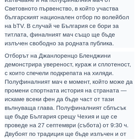
Световното първенство, в който участва
българският национален отбор по волейбол
на bTV. В случай че България се бори за
титлата, финалният мач също ще бъде
излъчен свободно за родната публика.
Отборът на Джанлоренцо Бленджини
демонстрира увереност, кураж и сплотеност,
с които спечели подкрепата на хиляди.
Полуфиналният мач е момент, който може да
промени спортната история на страната —
искаме всеки фен да бъде част от тази
вълнуваща глава. Полуфиналният сблъсък
ще бъде България срещу Чехия и ще се
проведе на 27 септември (събота) от 9:30 ч.
Двубоят по традиция ще бъде излъчен и от