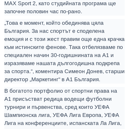
MAX Sport 2, като студийната програма ще
започне половин час по-рано.
„Това е момент, който обединява цяла
България. За нас спортът е споделена
емоция и с този жест правим още една крачка
към истинските фенове. Така отбелязваме по
специален начин 30-годишнината на А1 и
изразяваме нашата дългогодишна подкрепа
за спорта.“, коментира Симеон Донев, старши
директор „Маркетинг“ в А1 България.
В богатото портфолио от спортни права на
А1 присъстват редица водещи футболни
турнири и първенства, сред които УЕФА
Шампионска лига, УЕФА Лига Европа, УЕФА
Лига на конференциите, испанската Ла Лига,