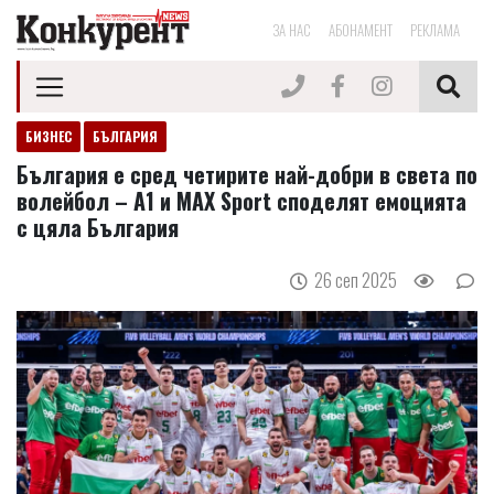
ЗА НАС
АБОНАМЕНТ
РЕКЛАМА
БИЗНЕС
БЪЛГАРИЯ
България е сред четирите най-добри в света по
волейбол – А1 и MAX Sport споделят емоцията
с цяла България
26 сеп 2025