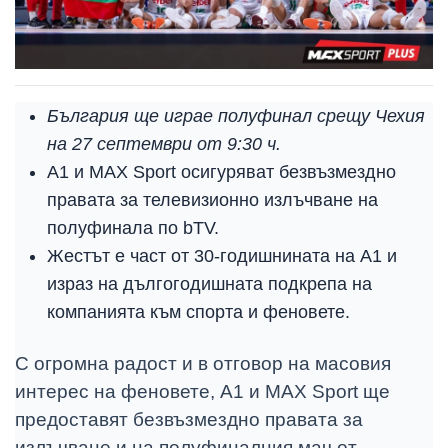
България ще играе полуфинал срещу Чехия
на 27 септември от 9:30 ч.
А1 и MAX Sport осигуряват безвъзмездно
правата за телевизионно излъчване на
полуфинала по bTV.
Жестът е част от 30-годишнината на А1 и
израз на дългогодишната подкрепа на
компанията към спорта и феновете.
С огромна радост и в отговор на масовия
интерес на феновете, А1 и MAX Sport ще
предоставят безвъзмездно правата за
излъчване и на полуфиналния мач от