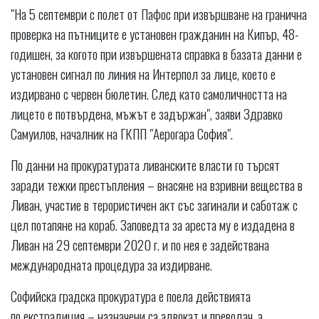
"На 5 септември с полет от Пафос при извършване на гранична
проверка на пътниците е установен гражданин на Кипър, 48-
годишен, за когото при извършената справка в базата данни е
установен сигнал по линия на Интерпол за лице, което е
издирвано с червен бюлетин. След като самоличността на
лицето е потвърдена, мъжът е задържан", заяви Здравко
Самуилов, началник на ГКПП "Аерогара София".
По данни на прокуратурата ливанските власти го търсят
заради тежки престъпления – внасяне на взривни вещества в
Ливан, участие в терористичен акт със загинали и саботаж с
цел потапяне на кораб. Заповедта за ареста му е издадена в
Ливан на 29 септември 2020 г. и по нея е задействана
международната процедура за издирване.
Софийска градска прокуратура е поела действията
по екстрадиция – назначени са адвокат и преводач, а