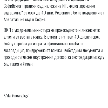
Софийският градски съд наложи на И.Г. мярка „временно
задържане“ за срок до 40 дни. Решението бе потвърдено и от
Апелативния съд в София.
ВКП е уведомила министъра на правосъдието и ливанските
власти за взетата мярка. В рамките на този 40-дневен срок
Бейрут трябва да изпрати официалната молба за
екстрадиция, придружена от всички необходими документи и
преводи съгласно двустранния договор за екстрадиция между
България и Ливан.
//dariknews.bg/