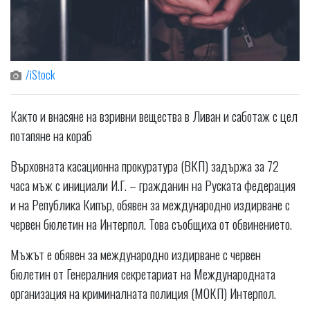
/iStock
Както и внасяне на взривни вещества в Ливан и саботаж с цел
потапяне на кораб
Върховната касационна прокуратура (ВКП) задържа за 72
часа мъж с инициали И.Г. – гражданин на Руската федерация
и на Република Кипър, обявен за международно издирване с
червен бюлетин на Интерпол. Това съобщиха от обвинението.
Мъжът е обявен за международно издирване с червен
бюлетин от Генералния секретариат на Международната
организация на криминалната полиция (МОКП) Интерпол.