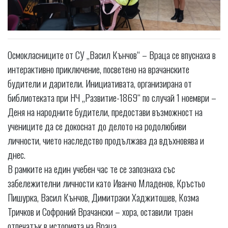
Осмокласниците от СУ „Васил Кънчов“ – Враца се впуснаха в
интерактивно приключение, посветено на врачанските
будители и дарители. Инициативата, организирана от
библиотеката при НЧ „Развитие-1869“ по случай 1 ноември –
Деня на народните будители, предостави възможност на
учениците да се докоснат до делото на родолюбиви
личности, чието наследство продължава да вдъхновява и
днес.
В рамките на един учебен час те се запознаха със
забележителни личности като Иванчо Младенов, Кръстьо
Пишурка, Васил Кънчов, Димитраки Хаджитошев, Козма
Тричков и Софроний Врачански – хора, оставили траен
отпечатък в историята на Враца.