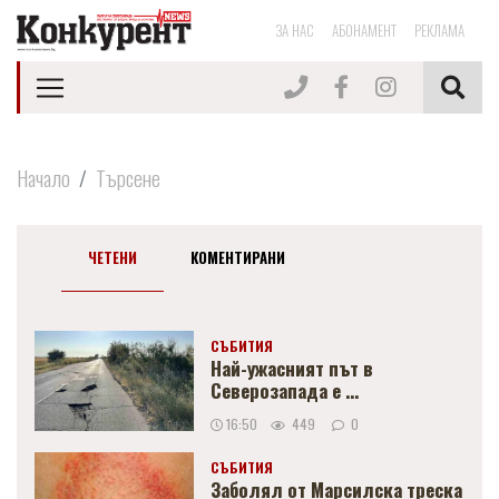
ЗА НАС
АБОНАМЕНТ
РЕКЛАМА
Начало
Търсене
ЧЕТЕНИ
КОМЕНТИРАНИ
СЪБИТИЯ
Най-ужасният път в
Северозапада е ...
16:50
449
0
СЪБИТИЯ
Заболял от Марсилска треска