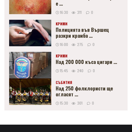
е ...
16:30
311
0
КРИМИ
Полицията във Вършец
разкри кражба ...
16:00
275
0
КРИМИ
Над 200 000 къса цигари ...
15:45
240
0
СЪБИТИЯ
Над 250 фолклористи ще
огласят ...
15:30
301
0