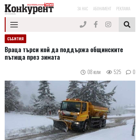
ЗА НАС
АБОНАМЕНТ
РЕКЛАМА
СЪБИТИЯ
Враца търси кой да поддържа общинските
пътища през зимата
08 юли
525
0