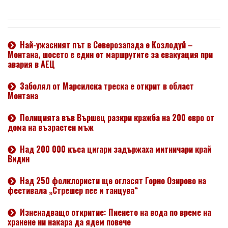
Най-ужасният път в Северозапада е Козлодуй –
Монтана, шосето е един от маршрутите за евакуация при
авария в АЕЦ
Заболял от Марсилска треска е открит в област
Монтана
Полицията във Вършец разкри кражба на 200 евро от
дома на възрастен мъж
Над 200 000 къса цигари задържаха митничари край
Видин
Над 250 фолклористи ще огласят Горно Озирово на
фестивала „Стрешер пее и танцува“
Изненадващо откритие: Пиенето на вода по време на
хранене ни накара да ядем повече