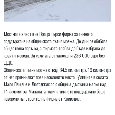
Местната власт във Враца търси фирма за зимното
поддържане на общинската пътна мрежа. До дни се обябява
обществена поръчка, а фирмата трябва да бъде избрана до
края на месеца. За услугата са заложени 236 000 евро без
ДДС.
Общинската пътна мрежа е над 84.5 километра. 19 километра
от нея преминават през населените места. Улиците в селата
Мало Пещене и Лютаджик са с община дължина малко над
14 километра. Миналата година зимното поддържане беше
поверено на строителна фирма от Криводол.