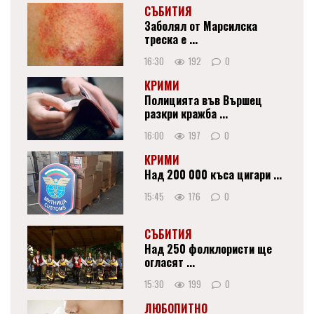
СЪБИТИЯ
Заболял от Марсилска
треска е ...
16:30
192
0
КРИМИ
Полицията във Вършец
разкри кражба ...
16:00
197
0
КРИМИ
Над 200 000 къса цигари ...
15:45
176
0
СЪБИТИЯ
Над 250 фолклористи ще
огласят ...
15:30
199
0
ЛЮБОПИТНО