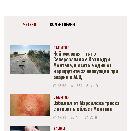
ЧЕТЕНИ
КОМЕНТИРАНИ
СЪБИТИЯ
Най-ужасният път в
Северозапада е Козлодуй –
Монтана, шосето е един от
маршрутите за евакуация при
авария в АЕЦ
16:50
234
0
СЪБИТИЯ
Заболял от Марсилска треска
е открит в област Монтана
16:30
192
0
КРИМИ