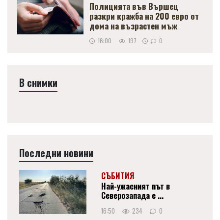
Полицията във Вършец
разкри кражба на 200 евро от
дома на възрастен мъж
16:00
197
0
В снимки
Последни новини
СЪБИТИЯ
Най-ужасният път в
Северозапада е ...
16:50
234
0