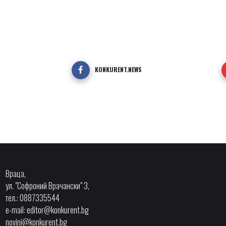
KONKURENT.NEWS
Враца,
ул. "Софроний Врачански" 3,
тел.: 0887335544
e-mail:
editor@konkurent.bg
novini@konkurent.bg