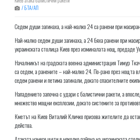
Киев атака балистични ракети
/ БТА/АП
Седем души загинаха, а най-малко 24 са ранени при масира
Най-малко седем души загинаха, а 24 бяха ранени при маси
украинската столица Киев през изминалата нощ, предаде 
Началникът на градската военна администрация Тимур Ткаче
са седем, а ранените – най-малко 24. По-рано през нощта 
седем ранени и петима загинали, докато спасителните екип
Нападението започна с удари с балистични ракети, а впосле
множество мощни експлозии, докато системите за противо
Кметът на Киев Виталий Кличко призова жителите да остан
действа.
Атаката нанесе щети в няколко района на украинската сто