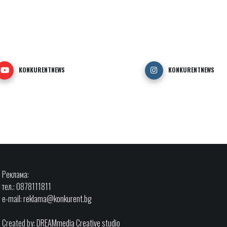
KONKURENTNEWS
KONKURENTNEWS
Реклама:
тел.: 0878111811
e-mail:
reklama@konkurent.bg
Created by:
DREAMmedia Creative studio