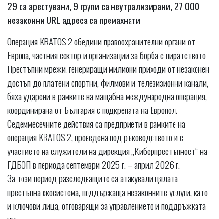
29 са арестувани, 9 групи са неутрализирани, 27 000
незаконни URL адреса са премахнати
Операция KRATOS 2 обедини правоохранителни органи от
Европа, частния сектор и организации за борба с пиратството
Престъпни мрежи, генериращи милиони приходи от незаконен
достъп до платени спортни, филмови и телевизионни канали,
бяха ударени в рамките на мащабна международна операция,
координирана от България с подкрепата на Европол.
Седеммесечните действия са предприети в рамките на
операция KRATOS 2, проведена под ръководството и с
участието на служители на дирекция „Киберпрестъпност“ на
ГДБОП в периода септември 2025 г. – април 2026 г.
За този период разследващите са атакували цялата
престъпна екосистема, поддържаща незаконните услуги, като
и ключови лица, отговарящи за управлението и поддръжката