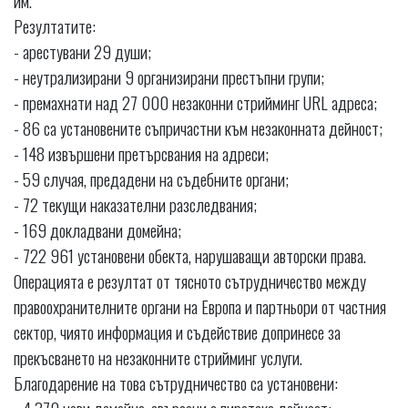
им.
Резултатите:
- арестувани 29 души;
- неутрализирани 9 организирани престъпни групи;
- премахнати над 27 000 незаконни стрийминг URL адреса;
- 86 са установените съпричастни към незаконната дейност;
- 148 извършени претърсвания на адреси;
- 59 случая, предадени на съдебните органи;
- 72 текущи наказателни разследвания;
- 169 докладвани домейна;
- 722 961 установени обекта, нарушаващи авторски права.
Операцията е резултат от тясното сътрудничество между
правоохранителните органи на Европа и партньори от частния
сектор, чиято информация и съдействие допринесе за
прекъсването на незаконните стрийминг услуги.
Благодарение на това сътрудничество са установени: