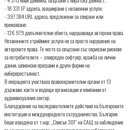
- 4 370 нови домейна, свързани с пиратска дейност;
- 18 331 IP адреса, асоциирани с незаконни услуги;
- 397 384 URL адреса, предложени за спиране или
премахване;
- 126 979 допълнителни обекта, нарушаващи авторски права.
Незаконните стрийминг услуги не са просто нарушение на
авторските права. Те често са свързани със сериозни рискове
за потребителите – зловреден софтуер, кражба на лични
данни, шпионски програми и други форми на
киберпрестъпност.
В операцията участваха правоохранителни органи от 13
държави, както и водещи организации и компании от
аудиовизуалния сектор.
Благодарение на последователните действия на българските
институции и международното сътрудничество, България
беше извадена от т.нар. „Списък 301“ на САЩ за наблюдение