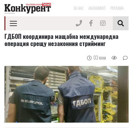
ЗА НАС
АБОНАМЕНТ
РЕКЛАМА
ГДБОП координира мащабна международна
операция срещу незаконния стрийминг
03 юни