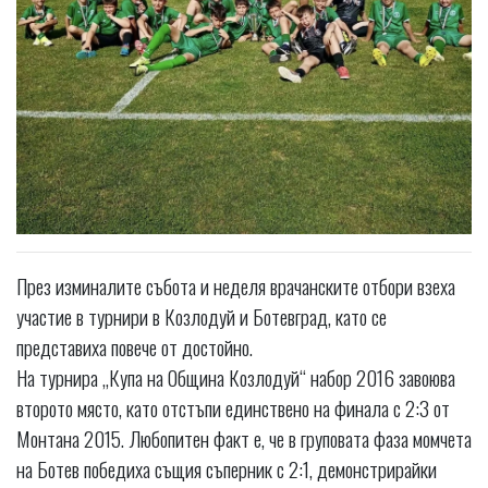
През изминалите събота и неделя врачанските отбори взеха
участие в турнири в Козлодуй и Ботевград, като се
представиха повече от достойно.
На турнира „Купа на Община Козлодуй“ набор 2016 завоюва
второто място, като отстъпи единствено на финала с 2:3 от
Монтана 2015. Любопитен факт е, че в груповата фаза момчета
на Ботев победиха същия съперник с 2:1, демонстрирайки