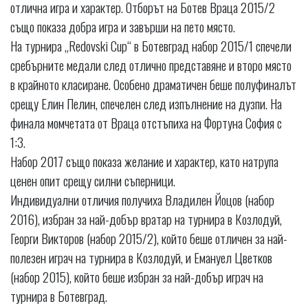
отлична игра и характер. Отборът на Ботев Враца 2015/2
също показа добра игра и завърши на пето място.
На турнира „Redovski Cup“ в Ботевград набор 2015/1 спечели
сребърните медали след отлично представяне и второ място
в крайното класиране. Особено драматичен беше полуфиналът
срещу Елин Пелин, спечелен след изпълнение на дузпи. На
финала момчетата от Враца отстъпиха на Фортуна София с
1:3.
Набор 2017 също показа желание и характер, като натрупа
ценен опит срещу силни съперници.
Индивидуални отличия получиха Владилен Йоцов (набор
2016), избран за най-добър вратар на турнира в Козлодуй,
Георги Викторов (набор 2015/2), който беше отличен за най-
полезен играч на турнира в Козлодуй, и Емануел Цветков
(набор 2015), който беше избран за най-добър играч на
турнира в Ботевград.