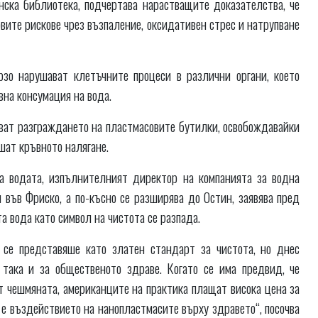
ска библиотека, подчертава нарастващите доказателства, че
ите рискове чрез възпаление, оксидативен стрес и натрупване
зо нарушават клетъчните процеси в различни органи, което
на консумация на вода.
яват разграждането на пластмасовите бутилки, освобождавайки
шат кръвното налягане.
а водата, изпълнителният директор на компанията за водна
във Фриско, а по-късно се разширява до Остин, заявява пред
 вода като символ на чистота се разпада.
се представяше като златен стандарт за чистота, но днес
 така и за общественото здраве. Когато се има предвид, че
 чешмяната, американците на практика плащат висока цена за
е е въздействието на нанопластмасите върху здравето“, посочва