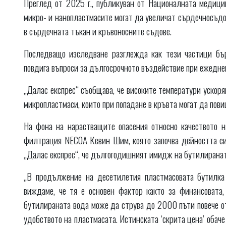
Преглед от 2025 г., публикуван от Националната медицин
микро- и нанопластмасите могат да увеличат сърдечносъдов
в сърдечната тъкан и кръвоносните съдове.
Последващо изследване разглежда как тези частици бър
повдига въпроси за дългосрочното въздействие при ежеднев
„Далас експрес“ съобщава, че високите температури ускор
микропластмаси, които при попадане в кръвта могат да пови
На фона на нарастващите опасения относно качеството н
филтрация NECOA Кевин Шим, която започва дейността си 
„Далас експрес“, че дългогодишният имидж на бутилираната
„В продължение на десетилетия пластмасовата бутилка 
виждаме, че тя е основен фактор както за финансовата,
бутилираната вода може да струва до 2000 пъти повече от
удобството на пластмасата. Истинската ‘скрита цена’ обач