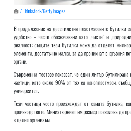
/ Thinkstock/Getty Images
В продължение на десетилетия пластмасовите бутилки за 
удобство – често обозначавани като „чисти“ и „природни
реалност: същите тези бутилки може да отделят милиард
елементи, достатъчно малки, за да проникнат в кръвния п
органи.
Съвременни тестове показват, че един литър бутилиран
частици, като около 90% от тях са нанопластмаси, съобщ
университет.
Тези частици често произхождат от самата бутилка, к
производството. Миниатюрният им размер позволява да пре
в целия организъм.