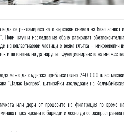
вода се рекламираха като върховен символ на безопасност и
“. Нови научни изследвания обаче разкриват обезпокоителна
и нанопластмасови частици с всяка глътка – микроскопични
оток и потенциално да нарушат функционирането на множество
а вода може да съдържа приблизително 240 000 пластмасови
ава “Далас Експрес”, цитирайки изследване на Колумбийския
апачката или дори от процесите на филтрация по време на
минават през чревните бариери и лесно да се разпространяват