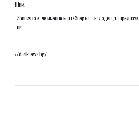
Шим.
„Иронията е, че именно контейнерът, създаден да предпазва
той.
//dariknews.bg/