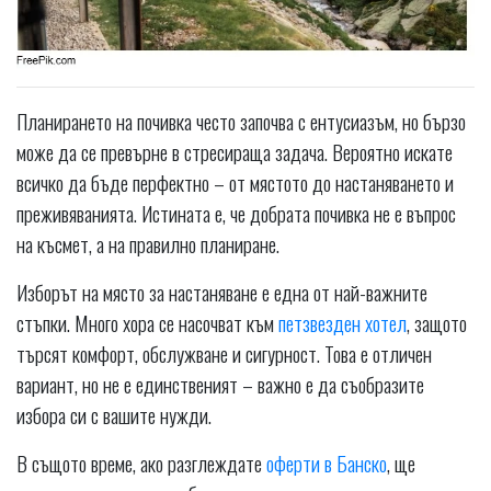
Планирането на почивка често започва с ентусиазъм, но бързо
може да се превърне в стресираща задача. Вероятно искате
всичко да бъде перфектно – от мястото до настаняването и
преживяванията. Истината е, че добрата почивка не е въпрос
на късмет, а на правилно планиране.
Изборът на място за настаняване е една от най-важните
стъпки. Много хора се насочват към
петзвезден хотел
, защото
търсят комфорт, обслужване и сигурност. Това е отличен
вариант, но не е единственият – важно е да съобразите
избора си с вашите нужди.
В същото време, ако разглеждате
оферти в Банско
, ще