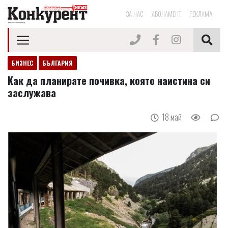
ЗА НАС
АБОНАМЕНТ
РЕКЛАМА
БИЗНЕС
БЪЛГАРИЯ
Как да планирате почивка, която наистина си
заслужава
18 май