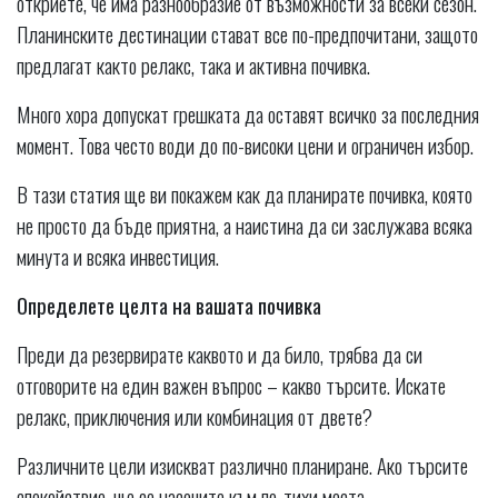
откриете, че има разнообразие от възможности за всеки сезон.
Планинските дестинации стават все по-предпочитани, защото
предлагат както релакс, така и активна почивка.
Много хора допускат грешката да оставят всичко за последния
момент. Това често води до по-високи цени и ограничен избор.
В тази статия ще ви покажем как да планирате почивка, която
не просто да бъде приятна, а наистина да си заслужава всяка
минута и всяка инвестиция.
Определете целта на вашата почивка
Преди да резервирате каквото и да било, трябва да си
отговорите на един важен въпрос – какво търсите. Искате
релакс, приключения или комбинация от двете?
Различните цели изискват различно планиране. Ако търсите
спокойствие, ще се насочите към по-тихи места.