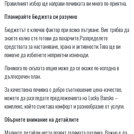
Правилният избор ще направи почивката ви много по-приятна.
Планирайте бюджета си разумно
Бюджетът е ключов фактор при всяко пътуване. Вие трябва да
знаете колко сте готови да похарчите.Разпределете
средствата за настаняване, храна и активности.Това ще ви
помогне да избегнете неприятни изненади.
Понякога по-скъпата опция може да се окаже по-изгодна в
дългосрочен план.
За качествена почивка с добро съотношение цена-качество,
можете да разгледате предложенията на Lucky Bansko –
комплекс, който съчетава комфорт и разнообразие от услуги.
Обърнете внимание на детайлите
Малките детайли често правят голямата разлика. Важно е да