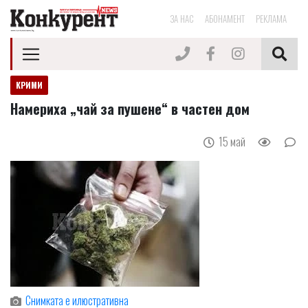
ЗА НАС
АБОНАМЕНТ
РЕКЛАМА
КРИМИ
Намериха „чай за пушене“ в частен дом
15 май
Снимката е илюстративна