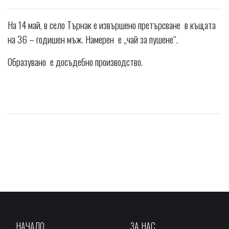
На 14 май, в село Търнак е извършено претърсване в къщата
на 36 – годишен мъж. Намерен е „чай за пушене“.
Образувано е досъдебно производство.
НАЧАЛО
ЗА НАС